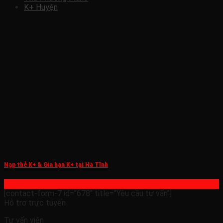
K+ Huyện
Nạp thẻ K+ & Gia hạn K+ tại Hà Tĩnh
[contact-form-7 id="678" title="Yêu cầu tư vấn"]
Hỗ trợ trực tuyến
Tư vấn viên