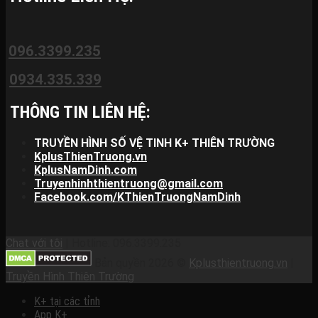
096.3399.235
0934.335.339
THÔNG TIN LIÊN HỆ:
TRUYỀN HÌNH SỐ VỆ TINH K+ THIÊN TRƯỜNG
KplusThienTruong.vn
KplusNamDinh.com
Truyenhinhthientruong@gmail.com
Facebook.com/KThienTruongNamDinh
Chat với tôi
| Hotline: 096.3399.235
Bản quyền 2026 ©
Kplusthientruong.vn
|
Truyền Hình Thiên Trường
K+ tại các tỉnh
App K+