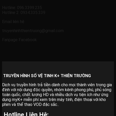
Hotline: 096.3399.235
Hotline 2: 0934.335.339
Email liên hệ
truyenhinhthientruong@gmail.com
Fanpage Facebook
TRUYỀN HÌNH SỐ VỆ TINH K+ THIÊN TRƯỜNG
Dịch vụ truyền hình trả tiền dành cho mọi thành viên trong gia
đình với nội dung độc quyền, nhóm kênh phong phú, phủ sóng
toàn quốc, chất lượng HD và nhiều dịch vụ tiện ích như ứng
dụng myK+ miễn phí xem trên máy tính, điện thoại với kho
phim và thể thao VOD đặc sắc..
Hotline Liên Hệ: