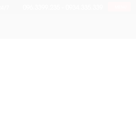
096.3399.235 - 0934.335.339
24/7
MENU