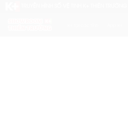
Skip
TRUYỀN HÌNH SỐ VỆ TINH K+ THIÊN TRƯỜNG
to
content
K+ tại các tỉnh
App K+