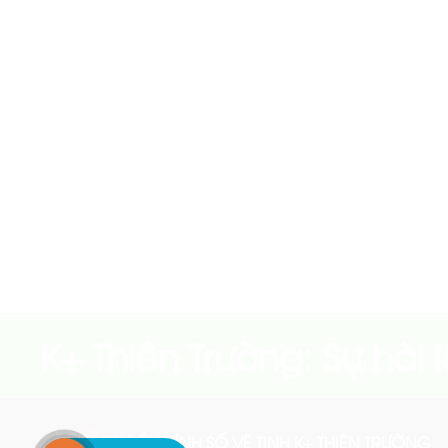
K+ Thiên Trường: Sự hà
TRUYỀN HÌNH SỐ VỆ TINH K+ THIÊN TRƯỜNG