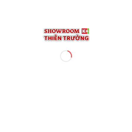
ĐỌC TH
IẾT KIỆM” VỚI GIÁ SIÊU HỜI
DEAL H
🎁🎁🎁D
IỆM” VỚI GIÁ
ĐỌC TH
THỂ THAO ĐỈ