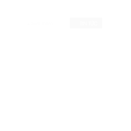
TIN TỨC
+ Xem thêm
 2026
Thu Phư
 – BƯỚC VÀO
HÈ NÀY,
ĐỌC TH
M DẠY PIANO UY TÍN TẠI
THU PH
NAM ĐỊ
DẠY PIANO UY TÍN
🎹 THU 
ĐỌC TH
ẤP
KM SỐC
ng cấp dịch
KM SỐC 