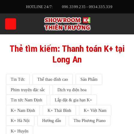
Skip
HOTLINE 24/7:
096.3399.235 - 0934.335.339
to
content
Thẻ tìm kiếm:
Thanh toán K+ tại
Long An
Tin Tức
Thể thao đỉnh cao
Sản Phẩm
Phim truyện đặc sắc
Dịch vụ điện hoa
Tin tức Nam Định
Lắp đặt & gia hạn K+
K+ Nam Định
K+ Thái Bình
K+ Việt Nam
K+ Hà Nội
Hướng dẫn
Thu Phương Piano
K+ Huyện