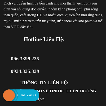
Dịch vụ truyền hình trả tiền dành cho mọi thành viên trong gia
đình với nội dung độc quyền, nhóm kênh phong phú, phủ sóng
toàn quốc, chất lượng HD và nhiều dịch vụ tiện ích như ứng dụng
myK+ miễn phí xem trên máy tính, điện thoại với kho phim và thể
thao VOD đặc sắc..
Hotline Liên Hệ:
096.3399.235
0934.335.339
THÔNG TIN LIÊN HỆ:
TRUYỀN HÌNH SỐ VỆ TINH K+ THIÊN TRƯỜNG
CHAT ZALO
KplusThienTruong.vn