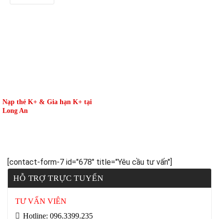
Nạp thẻ K+ & Gia hạn K+ tại
Long An
[contact-form-7 id="678" title="Yêu cầu tư vấn"]
HỖ TRỢ TRỰC TUYẾN
TƯ VẤN VIÊN
Hotline: 096.3399.235