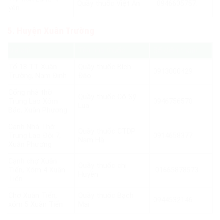
Quầy thuốc Việt An
0946605757.
yên
5. Huyện Xuân Trường
Địa chỉ
Tên nhà thuốc
Số điện thoại
Tổ 18 TT Xuân
Quầy thuốc Bích
0913000429
Trường, Nam Định
Đào
Cổng nhà thờ
Quầy thuốc Cô Sỹ
Trung Lao Xóm
0946756570
Lụa
Bắc, Xuân Phương
Cạnh Nhà Thờ
Quầy thuốc CTDP
Trung Lao Đội 7,
0914658377
Nam Hà
Xuân Phương
Cạnh chợ Xuân
Quầy thuốc chị
Tiến, Xóm 4 Xuân
01665878573
Huyền
Tiến
Chợ Xuân Tiến,
Quầy thuốc Bạch
0944532146
xóm 5 Xuân Tiến
Mai