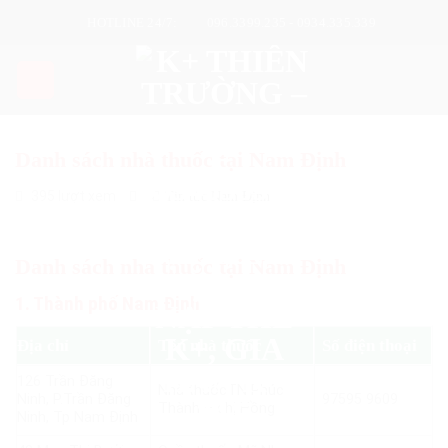
Skip
HOTLINE 24/7:
096.3399.235 - 0934.335.339
to
content
Danh sách nhà thuốc tại Nam Định
395 lượt xem
Tin tức Nam Định
Danh sách nhà thuốc tại Nam Định
1. Thành phố Nam Định
Địa chỉ
Tên nhà thuốc
Số điện thoại
126 Trần Đăng
Nhà thuốcTN Phúc
Ninh, P.Trần Đăng
97595 9609
Thành – chị Hồng
Ninh, Tp Nam Định