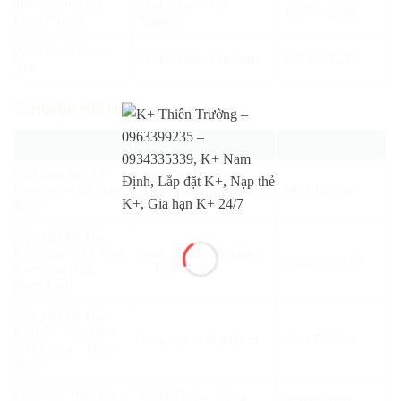
Đình Vuông, xã
Quầy thuốc Hà
0977442196
Giao Phong
Nguyên
Xóm 6, xã Giao
Quầy thuốc Chị Dung
0916407239.
Yến
7. Huyện Hải Hậu
Địa chỉ
Tên nhà thuốc
Số điện thoại
129 Cao An, TT
Quầy thuốc Tân
Cồn, Hải Hậu, Nam
dược – DS Phạm Anh
0941252618
Định
Tuấn
Cổng BVĐK Hải
Hậu Khu 3 TT Yên
Quầy thuốc Na Hùng
02282213270
Định, Hải Hậu,
– Trần thị Na
Nam Định
Cổng BVĐK Hải
Hậu TT Yên Định
Nhà thuốc Mai Năm
0984773688
– Hải Hậu – Nam
Định
Chợ Giá, Trực Đạo,
Quầy thuốc Trung