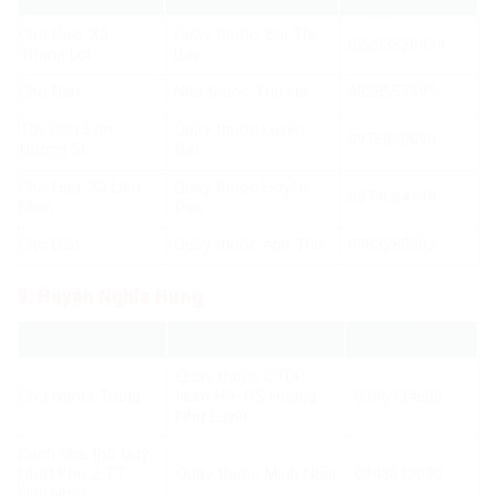
Chợ Gạo, Xã
Quầy thuốc .Bùi Thị
02283820834
Thắng Lợi
Bảy .
Chợ Dần
Nhà thuốc Thu Hà
0828557395
Tây Côn Sơn,
Quầy thuốc Luyến
0976820090
Đường 56
Đạt
Chợ Hầu, Xã Liên
Quầy thuốc Huyền
0374664199
Minh
Đức
Chợ Dần
Quầy thuốc Anh Thư
0983280502
9. Huyện Nghĩa Hưng
Địa chỉ
Tên nhà thuốc
Số điện thoại
Quầy thuốc CTDP
Chợ Nghĩa Trung
Nam Hà- DS Hoàng
0396934688
Như Luyến
Cạnh nhà thờ Quỹ
Nhất Khu 2 TT
Quầy thuốc Minh Nhài
0943612030
Quý Nhất