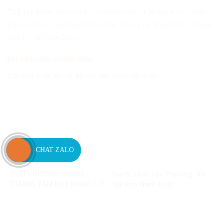
Thẻ tìm kiếm:
•
Dịch vụ K+ tại Nam Định
Gia hạn K+ tại Nam
•
•
•
Định
Lắp K+ tại Nam Định
Nạp thẻ K+ tại Nam Định
Thanh
toán K+ tại Nam Định
Bài viết cùng chuyên mục:
Bạn cũng có thể tìm các bài viết khác trong chủ đề này
CHAT ZALO
THU PHƯƠNG PIANO –
Danh sách các Phường, Xã
TRUNG TÂM DẠY PIANO UY
tại tỉnh Nam Định
TÍN TẠI NAM ĐỊNH