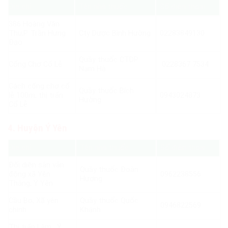
Địa chỉ
Tên nhà thuốc
Số điện thoại
386 Hoàng Văn
Thụ,P. Trần Hưng
Cty Dược Bình Hường
02283849130
Đạo
Quầy thuốc CTDP
Cổng Chợ Cổ Lễ
0228367 7534
Nam Hà
Cách cổng chợ cổ
Quầy thuốc Bích
lễ 100m, thị trấn
0943024873
Hường
Cổ Lễ.
4. Huyện Ý Yên
Địa chỉ
Tên nhà thuốc
Số điện thoại
Đối diện sân vận
Quầy thuốc Đoàn
động xã Yên
0962238556
Hương
Thắng, Ý Yên
Cầu Bo, Xã yên
Quầy thuốc Quốc
0946822569
chính
Khánh
Thị trấn Lâm, Ý