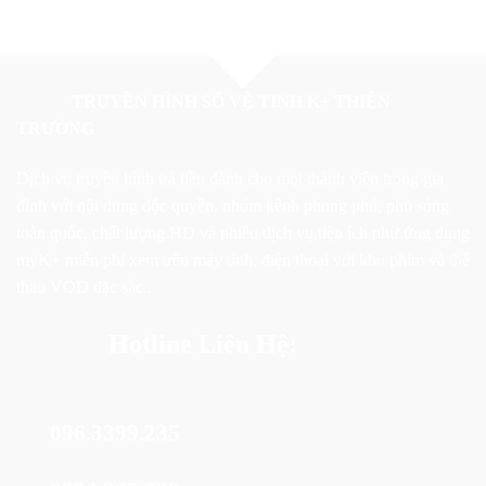
TRUYỀN HÌNH SỐ VỆ TINH K+ THIÊN
TRƯỜNG
Dịch vụ truyền hình trả tiền dành cho mọi thành viên trong gia
đình với nội dung độc quyền, nhóm kênh phong phú, phủ sóng
toàn quốc, chất lượng HD và nhiều dịch vụ tiện ích như ứng dụng
myK+ miễn phí xem trên máy tính, điện thoại với kho phim và thể
thao VOD đặc sắc..
Hotline Liên Hệ:
096.3399.235