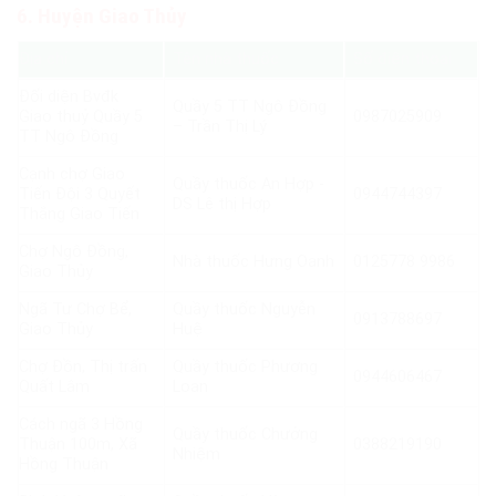
6. Huyện Giao Thủy
Địa chỉ
Tên nhà thuốc
Số điện thoại
Đối diện Bvđk
Quầy 5 TT Ngô Đồng
Giao thuỷ Quầy 5
0987025909
– Trần Thị Lý
TT Ngô Đồng
Cạnh chợ Giao
Quầy thuốc An Hợp -
Tiến Đội 3 Quyết
0944744397
DS Lê thị Hợp
Thắng Giao Tiến
Chợ Ngô Đồng,
Nhà thuốc Hưng Oanh
0125778 9986
Giao Thủy
Ngã Tư Chợ Bể,
Quầy thuốc Nguyễn
0913788697
Giao Thủy
Huệ
Chợ Đồn, Thị trấn
Quầy thuốc Phương
0944606467
Quất Lâm
Loan
Cách ngã 3 Hồng
Quầy thuốc Chưởng
Thuận 100m, Xã
0388219190
Nhiệm
Hồng Thuận