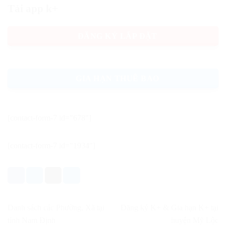
Tải app k+
ĐĂNG KÝ LẮP ĐẶT
GIA HẠN THUÊ BAO
[contact-form-7 id="678"]
[contact-form-7 id="1934"]
Danh sách các Phường, Xã tại
Đăng ký K+ & Gia hạn K+ tại
tỉnh Nam Định
huyện Mỹ Lộc