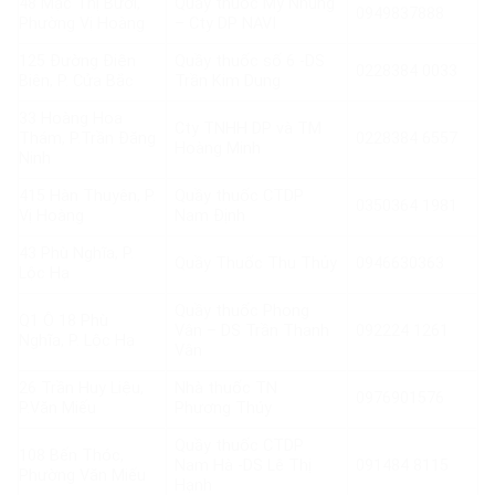
48 Mạc Thị Bưởi,
Quầy thuốc Mỹ Nhung
0949837888
Phường Vị Hoàng
– Cty DP NAVI
125 Đường Điện
Quầy thuốc số 6 -DS
0228384 0033
Biên, P. Cửa Bắc
Trần Kim Dung
33 Hoàng Hoa
Cty TNHH DP và TM
Thám, P.Trần Đăng
0228384 6557
Hoàng Minh
Ninh
415 Hàn Thuyên, P.
Quầy thuốc CTDP
0350364 1981
Vị Hoàng
Nam Định
43 Phù Nghĩa, P.
Quầy Thuốc Thu Thủy
0946630363
Lộc Hạ
Quầy thuốc Phong
Q1 Ô 18 Phù
Vân – DS Trần Thanh
092224 1261
Nghĩa, P. Lộc Hạ
Vân
26 Trần Huy Liệu,
Nhà thuốc TN
0976901576
P.Văn Miếu
Phương Thúy
Quầy thuốc CTDP
108 Bến Thóc,
Nam Hà -DS Lê Thị
091484 8115
Phường Văn Miếu
Hạnh