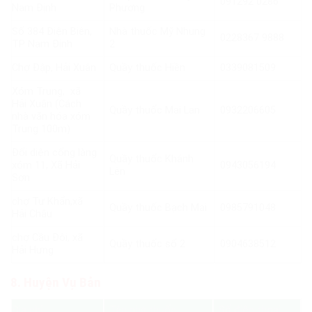
091292 0286
Nam Định
Phương
Số 384 Điện Biên,
Nhà thuốc Mỹ Nhung
0228367 9888
TP Nam Định
2
Chợ Đập, Hải Xuân
Quầy thuốc Hiền
0339081509
Xóm Trung, xã
Hải Xuân (Cách
Quầy thuốc Mai Lan
0932206605
nhà văn hóa xóm
Trung 100m)
Đối diện cổng làng
Quầy thuốc Khánh
xóm 11, Xã Hải
0943056194
Lên
Sơn
chợ Tư Khẩn,xã
Quầy thuốc Bạch Mai
0985791048
Hải Châu
chợ Cầu Đôi, xã
Quầy thuốc số 2
0904638512
Hải Hưng
8. Huyện Vụ Bản
Địa chỉ
Tên nhà thuốc
Số điện thoại