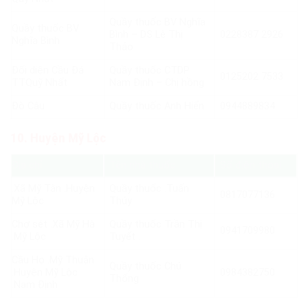
Quầy thuốc BV Nghĩa
Quầy thuốc BV
Bình – DS Lê Thị
0228387 2926
Nghĩa Bình
Thảo
Đối diện Cầu Đá
Quầy thuốc CTDP
0125202 7533
TTQuỹ Nhất
Nam Định – Chị hồng
Đò Câu
Quầy thuốc Anh Hiển
0944889834
10. Huyện Mỹ Lộc
Địa chỉ
Tên nhà thuốc
Số điện thoại
.Xã Mỹ Tân .Huyện
Quầy thuốc .Tuấn
0817077136
Mỹ Lộc
Thúy
Chợ sét .Xã Mỹ Hà
Quầy thuốc Trần Thị
0941709980
.Mỹ Lộc
Tuyết .
Cầu Họ .Mỹ Thuận
Quầy thuốc Chú
.Huyện Mỹ Lộc
0984382750
Thống
.Nam Định