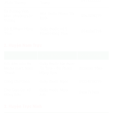
0915322233
.P.Lộc Vượng
Trang
58 Đường Vĩnh
Nhà thuốc Phạm Thị
Mạc, phường Lộc
0967098279
Bưởi
Vượng
Số 5, Phạm Hồng
Quầy thuốc số 5
0943265718
Thái
Phạm Hồng Thái
2. Huyện Nam Trực
Địa chỉ
Tên nhà thuốc
Số điện thoại
Đối diện siêu thị
Quầy thuốc tân dược
Media mart, Nam
Trí Tươi – DS Phạm
0228382 9088
Thanh
Hồng Tươi
Cổng Chợ Chùa
Quầy thuốc Ngọc
01234278275
Chợ Giao Cù .Xã
Quầy thuốc Mười
0936797838
Đồng Sơn
Ánh .
3. Huyện Trực Ninh