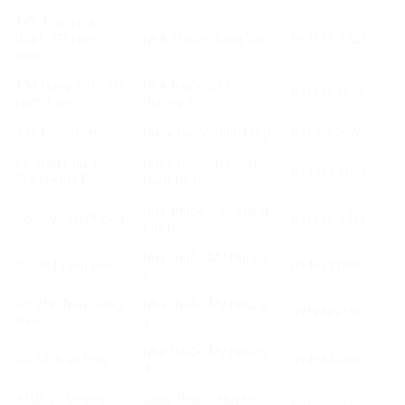
141 Trần Nhật
Duật, TP. Nam
Nhà Thuốc Tùng Vân
097871 5323
Định
134 Hàng Sắt , TP
Nhà thuốc Bình
0912284939
Nam Định
Hường 2
431 Điện Biên
Quầy thuốc Bích Diệp
0913652626
66 Trần Phú, P.
Quầy thuốc CTCPD
094313 6053
Trần Hưng Đạo
Nam Định
Nhà thuốc Tân Thịnh
Số 369 Giải Phóng
091265 1418
Phát
Nhà thuốc Mỹ Nhung
Số 384 Điện Biên
0949837888
2
số 218 Trần Hưng
Nhà thuốc Mỹ Nhung
0919469195
Đạo
3
Nhà thuốc Mỹ Nhung
số 32 Trần Phú
0949837888
4
41Đ.Lộc Vượng
Quầy thuốc .Huyền