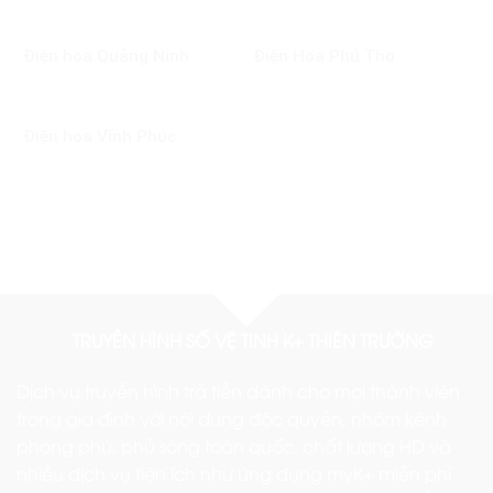
Điện hoa Quảng Ninh
Điện Hoa Phú Thọ
Điện hoa Vĩnh Phúc
TRUYỀN HÌNH SỐ VỆ TINH K+ THIÊN TRƯỜNG
Dịch vụ truyền hình trả tiền dành cho mọi thành viên
trong gia đình với nội dung độc quyền, nhóm kênh
phong phú, phủ sóng toàn quốc, chất lượng HD và
nhiều dịch vụ tiện ích như ứng dụng myK+ miễn phí