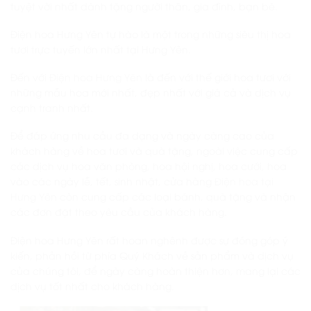
tuyệt vời nhất dành tặng người thân, gia đình, bạn bè.
Điện hoa Hưng Yên tự hào là một trong những siêu thị hoa
tươi trực tuyến lớn nhất tại Hưng Yên.
Đến với
Điện hoa Hưng Yên
là đến với thế giới hoa tươi với
những mẫu hoa mới nhất, đẹp nhất với giá cả và dịch vụ
cạnh tranh nhất.
Để đáp ứng nhu cầu đa dạng và ngày càng cao của
khách hàng về hoa tươi và quà tặng, ngoài việc cung cấp
các dịch vụ hoa văn phòng, hoa hội nghị, hoa cưới, hoa
vào các ngày lễ, tết, sinh nhật, cửa hàng
Điện hoa tại
Hưng Yên
còn cung cấp các loại bánh, quà tặng và nhận
các đơn đặt theo yêu cầu của khách hàng.
Điện hoa Hưng Yên rất hoan nghênh được sự đóng góp ý
kiến, phản hồi từ phía Quý Khách về sản phẩm và dịch vụ
của chúng tôi, để ngày càng hoàn thiện hơn, mang lại các
dịch vụ tốt nhất cho khách hàng.