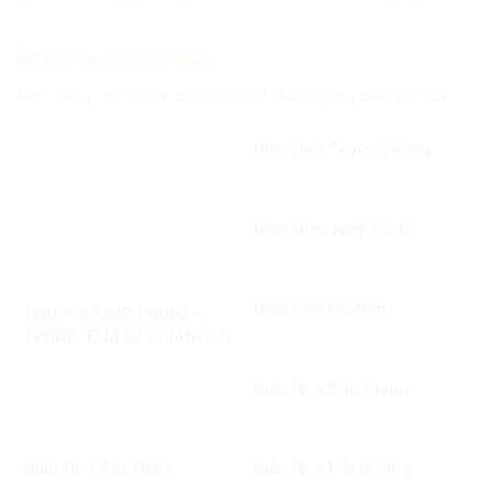
Bài viết cùng chuyên mục:
Bạn cũng có thể tìm các bài viết khác trong chủ đề này
Điện Hoa Tuyên Quang
Điện Hioa Ninh Bình
Điện Hoa Hà Nam
THU PHƯƠNG PIANO –
TRUNG TÂM DẠY PIANO UY
TÍN TẠI NAM ĐỊNH
Điện Hoa Bắc Giang
Điện Hoa Bắc Ninh
Điện Hoa Hải Dương