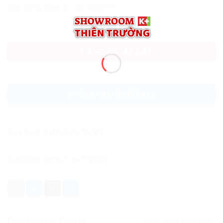
Trân trọng cảm ơn quý khách!!!
ĐĂNG KÝ LẮP ĐẶT
GIA HẠN THUÊ BAO
[contact-form-7 id="678"]
[contact-form-7 id="1934"]
Điện Hoa Hải Dương
Điện Hoa Bắc Ninh