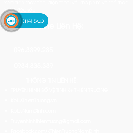
xem trên máy tính, điện thoại với kho phim và thể thao
VOD đặc sắc..
CHAT ZALO
Hotline Liên Hệ:
096.3399.235
0934.335.339
THÔNG TIN LIÊN HỆ:
TRUYỀN HÌNH SỐ VỆ TINH K+ THIÊN TRƯỜNG
KplusThienTruong.vn
KplusNamDinh.com
Truyenhinhthientruong@gmail.com
Facebook.com/KThienTruongNamDinh