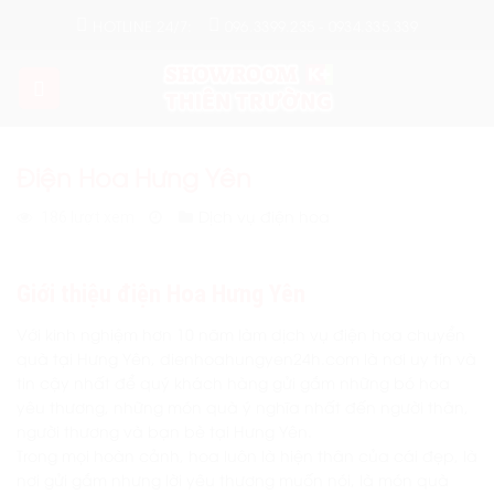
Skip
HOTLINE 24/7:
096.3399.235 - 0934.335.339
to
content
Điện Hoa Hưng Yên
Dịch vụ điện hoa
186 lượt xem
Giới thiệu điện Hoa Hưng Yên
Với kinh nghiệm hơn 10 năm làm dịch vụ điện hoa chuyển
quà tại Hưng Yên, dienhoahungyen24h.com là nơi uy tín và
tin cậy nhất để quý khách hàng gửi gắm những bó hoa
yêu thương, những món quà ý nghĩa nhất đến người thân,
người thương và bạn bè tại Hưng Yên.
Trong mọi hoàn cảnh, hoa luôn là hiện thân của cái đẹp, là
nơi gửi gắm nhưng lời yêu thương muốn nói, là món quà