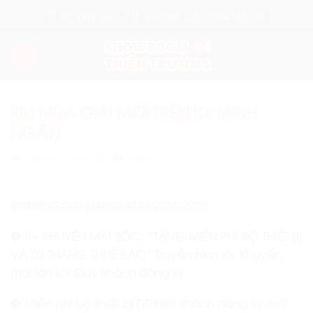
Skip
HOTLINE 24/7:
096.3399.235 - 0934.335.339
to
content
KM MÙA GIẢI MỚI TRÊN K+ MINH
NGÂN
Tin Tức
196 lượt xem
⚽️⚽️⚽️NGOẠI HẠNG ANH 2024-2025
⚽️ K+ KHUYẾN MÃI SỐC: “TẶNG MIỄN PHÍ BỘ THIẾT BỊ
VÀ 02 THÁNG THUÊ BAO” Truyền hình K+ Khuyến
mãi lớn khi Quý khách đăng ký:
⚽️ Miễn phí bộ thiết bị DTH khi khách đăng ký mới