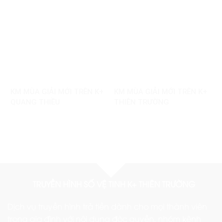
KM MÙA GIẢI MỚI TRÊN K+
KM MÙA GIẢI MỚI TRÊN K+
QUANG THIỀU
THIÊN TRƯỜNG
TRUYỀN HÌNH SỐ VỆ TINH K+ THIÊN TRƯỜNG
Dịch vụ truyền hình trả tiền dành cho mọi thành viên
trong gia đình với nội dung độc quyền, nhóm kênh