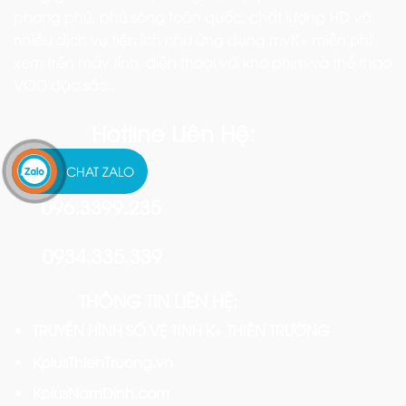
phong phú, phủ sóng toàn quốc, chất lượng HD và
nhiều dịch vụ tiện ích như ứng dụng myK+ miễn phí
xem trên máy tính, điện thoại với kho phim và thể thao
VOD đặc sắc..
Hotline Liên Hệ:
CHAT ZALO
096.3399.235
0934.335.339
THÔNG TIN LIÊN HỆ:
TRUYỀN HÌNH SỐ VỆ TINH K+ THIÊN TRƯỜNG
KplusThienTruong.vn
KplusNamDinh.com