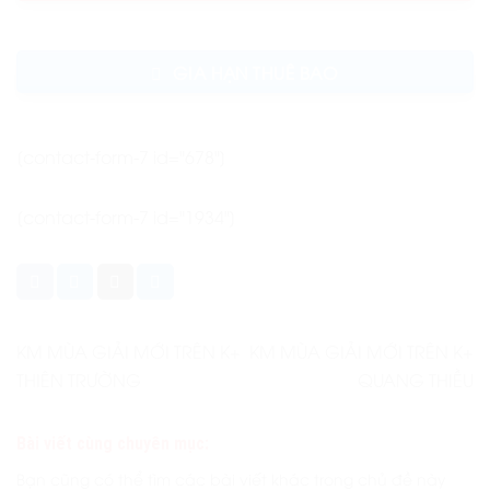
GIA HẠN THUÊ BAO
[contact-form-7 id="678"]
[contact-form-7 id="1934"]
KM MÙA GIẢI MỚI TRÊN K+
KM MÙA GIẢI MỚI TRÊN K+
THIÊN TRƯỜNG
QUANG THIỀU
Bài viết cùng chuyên mục:
Bạn cũng có thể tìm các bài viết khác trong chủ đề này