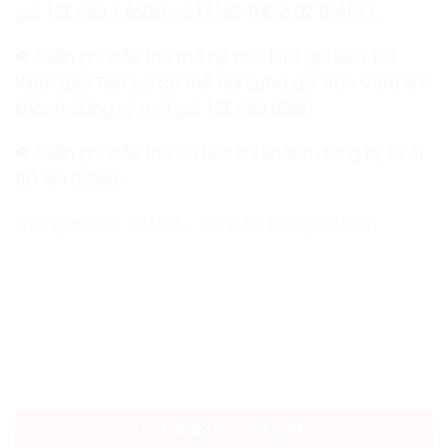
gói 12T (giá 1.860k) và TẶNG THÊM 02 THÁNG.
⚽️ Miễn phí đầu thu thế hệ mới DTH gói Siêu Tiết
Kiệm (gói Tiện Lợi có thể nâng/hạ gói Trọn Vẹn) khi
khách đăng ký mới gói 12T (giá 828k)
⚽️ Miễn phí đầu thu Tivi Box khi khách đăng ký từ 3T
trở lên (525k).
Thời gian KM: từ 15/8 – 15/9. Số lượng có hạn
ĐĂNG KÝ LẮP ĐẶT