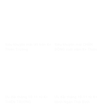
TRƯỜNG
Siêu khuyến mãi tết trên K+
Siêu khuyến mại CHẤN
Thiên Trường
ĐỘNG cuối năm K+ Thiên
Trường
Ưu đãi tháng 10-11 từ K+
Ưu đãi tháng 10-11 từ K+
THIÊN TRƯỜNG
Minh Ngân Thái Bình