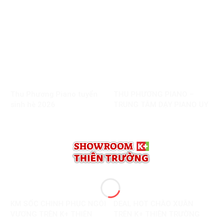
Thu Phương Piano tuyển
THU PHƯƠNG PIANO –
sinh hè 2026
TRUNG TÂM DẠY PIANO UY
TÍN TẠI NAM ĐỊNH
KM SỐC CHINH PHỤC NGÔI
DEAL HOT CHÀO XUÂN
VƯƠNG TRÊN K+ THIÊN
TRÊN K+ THIÊN TRƯỜNG