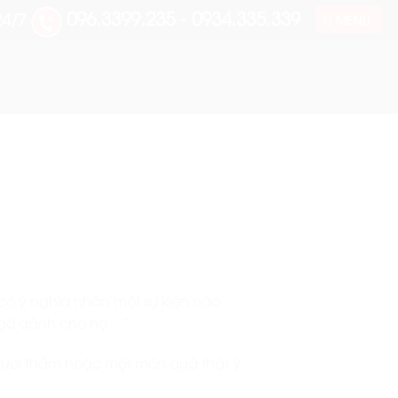
096.3399.235 - 0934.335.339
24/7
MENU
ó ý nghĩa nhân một sự kiện nào
 ngờ dành cho họ…”
 tươi thắm hoặc một món quà thật ý