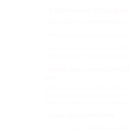
Điện Hoa Hải Phòng
®
tự hào 
“
Cửa hàng hoa tươi tại Hải Phòng
Miễ
“Mỗi bông hoa, mỗi món quà là một th
Trong mọi hoàn cảnh, hoa luôn là hiệ
dành tặng người thân, gia đình, bạn 
điện hoa tại Hải Phòng
♥ Đến với
l
nhất.
Để đáp ứng nhu cầu đa dạng và ngày
văn phòng, hoa hội nghị, hoa cưới, h
bánh, quà tặng và nhận các đơn đặ
√ Hotline đặt hoa: 0966.020.388
√ Xem mẫu hoa tại
Website:
https://