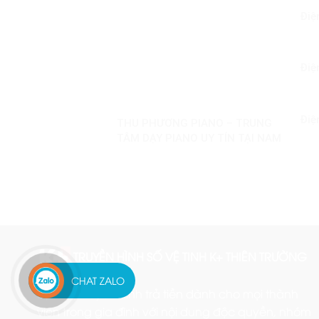
Điệ
Điệ
Điệ
THU PHƯƠNG PIANO – TRUNG
TÂM DẠY PIANO UY TÍN TẠI NAM
ĐỊNH
TRUYỀN HÌNH SỐ VỆ TINH K+ THIÊN TRƯỜNG
CHAT ZALO
Dịch vụ truyền hình trả tiền dành cho mọi thành
viên trong gia đình với nội dung độc quyền, nhóm