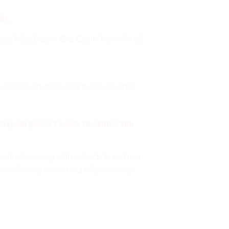
ất.
iều Mẫu Đẹp – Giá Cạnh Tranh Nhất”
uốn nói, là món quà tuyệt vời nhất
hất với giá cả và dịch vụ cạnh tranh
oài việc cung cấp các dịch vụ hoa
Hải Phòng
còn cung cấp các loại