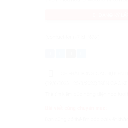
ĐĂNG KÝ LẮ
[contact-form-7 id="678"]
LỊCH PHÁT SÓNG CÁC SỰ KIỆN T
(19/8/2023 – 25/8/2023) TRÊN CÁC K
cửa hàng điện hoa tươi 
Thẻ tìm kiếm:
Bài viết cùng chuyên mục:
Bạn cũng có thể tìm các bài viết khá