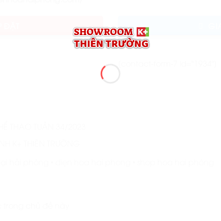
P ĐẶT
GI
[contact-form-7 id="1934"]
HỂ THAO TUẦN 34/2023
ÊNH K+ THIÊN TRƯỜNG
tại hải phòng
diẹn hoa hai phong
shop hoa hai phòng
•
•
c trong chủ đề này