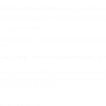
là một trong những siêu thị hoa tươi trực tuyến lớn nh
n Phí Giao Hoa Phạm Vi Gần – Tặng Biển Chúc Mừng – Nh
ông điệp đến từ trái tim”
n thân của cái đẹp, là nơi gửi gắm nhưng lời yêu thương m
bè.
à đến với thế giới hoa tươi với những mẫu hoa mới nhất, đẹp n
 càng cao của khách hàng về hoa tươi và quà tặng, ng
oa vào các ngày lễ, tết, sinh nhật, cửa hàng
Shop Hoa tươi 
t theo yêu cầu của khách hàng.
dienhoahaiphong.com/