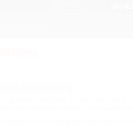
LIÊN HỆ 
Liên hệ
Bản Đồ
 Hải Phòng
iện Hoa Hải Phòng
tác người thân, người thương…của mình những món quà c
g thể chuyển đến tận tay họ,hoặc bạn muốn tạo một bất
ải Phòng thay bạn thực hiện điều đó bằng những bó hoa