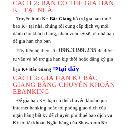
CÁCH 2: BẠN CÓ THỂ GIA HẠN
K+ TẠI NHÀ
Truyền hình
K+ Bắc Giang
hỗ trợ gia hạn thuê
bao K+ tại nhà, chúng tôi cung cấp dịch vụ mới
dành cho khách hàng, nhân viên k+ sẽ tới nhà bạn
để gia hạn cho bạn
096.3399.235
Hãy liên hệ theo số :
để được
tư vấn và hỗ trợ gia hạn kịp thời hoặc đăng ký gia
⇒
tại đây
hạn
K+ Bắc Giang
CÁCH 3: GIA HẠN K+ BẮC
GIANG BẰNG CHUYỂN KHOẢN
EBANKING
Để gia hạn K+, bạn có thể chuyển khoản qua
internet banking
hoặc tới phòng giao dịch của
ngân hàng bất kỳ để chuyển phí thuê bao dịch vụ
K+ tới tài khoản Ngân hàng của Showroom
K+