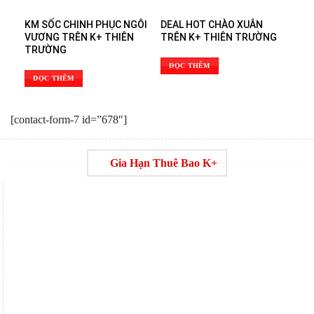
KM SỐC CHINH PHỤC NGÔI
DEAL HOT CHÀO XUÂN
VƯƠNG TRÊN K+ THIÊN
TRÊN K+ THIÊN TRƯỜNG
TRƯỜNG
ĐỌC THÊM
ĐỌC THÊM
[contact-form-7 id=”678″]
Gia Hạn Thuê Bao K+