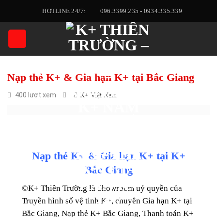
Skip
HOTLINE 24/7:
096.3399.235 - 0934.335.339
to
content
Nạp thẻ K+ & Gia hạn K+ tại Bắc Giang
400 lượt xem
K+ Việt Nam
Nạp thẻ K+ & Gia hạn K+
tại K+
Bắc Giang
©
K+ Thiên Trường
là Showroom uỷ quyền của
Truyền hình số vệ tinh K+, chuyên Gia hạn K+ tại
Bắc Giang, Nạp thẻ K+ Bắc Giang, Thanh toán K+