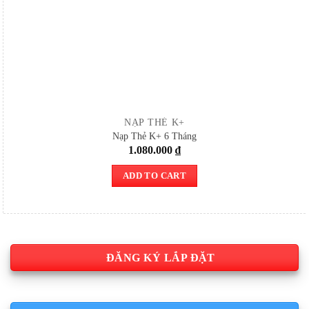
NẠP THẺ K+
Nạp Thẻ K+ 6 Tháng
1.080.000
₫
ADD TO CART
ĐĂNG KÝ LẮP ĐẶT