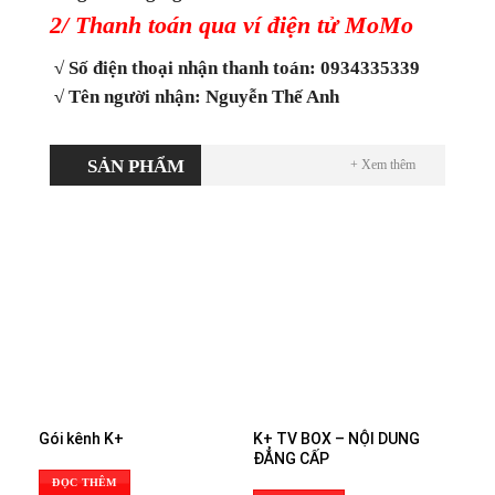
2/ Thanh toán qua ví điện tử MoMo
√ Số điện thoại nhận thanh toán: 0934335339
√ Tên người nhận: Nguyễn Thế Anh
SẢN PHẨM
+ Xem thêm
Gói kênh K+
K+ TV BOX – NỘI DUNG
ĐẲNG CẤP
ĐỌC THÊM