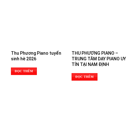
Thu Phương Piano tuyển
THU PHƯƠNG PIANO –
sinh hè 2026
TRUNG TÂM DẠY PIANO UY
TÍN TẠI NAM ĐỊNH
ĐỌC THÊM
ĐỌC THÊM