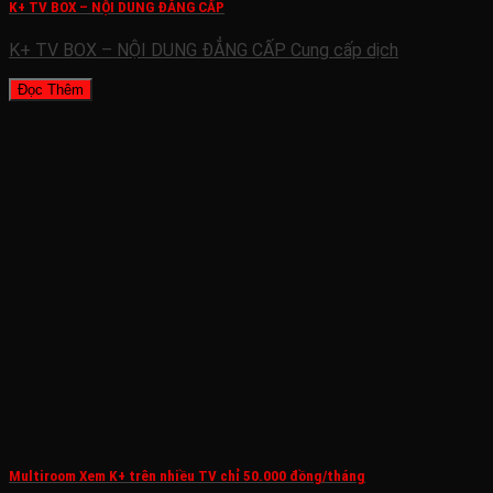
K+ TV BOX – NỘI DUNG ĐẲNG CẤP
K+ TV BOX – NỘI DUNG ĐẲNG CẤP Cung cấp dịch
Đọc Thêm
Multiroom Xem K+ trên nhiều TV chỉ 50.000 đồng/tháng