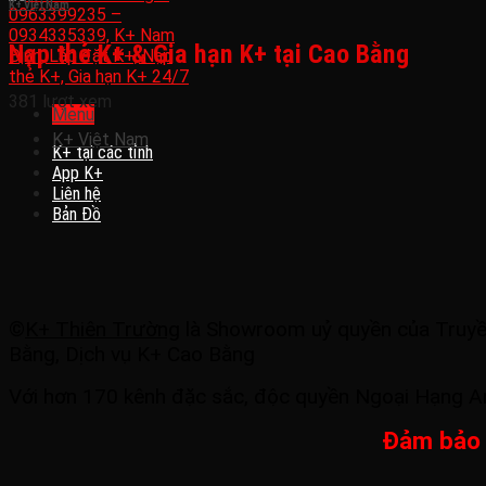
K+ Việt Nam
Nạp thẻ K+ & Gia hạn K+ tại Cao Bằng
381 lượt xem
Menu
K+ Việt Nam
K+ tại các tỉnh
App K+
Liên hệ
Bản Đồ
©
K+ Thiên Trường
là Showroom uỷ quyền của Truyền 
Bằng, Dịch vụ K+ Cao Bằng
Với hơn 170 kênh đặc sắc, độc quyền Ngoại Hạng Anh
Đảm bảo u