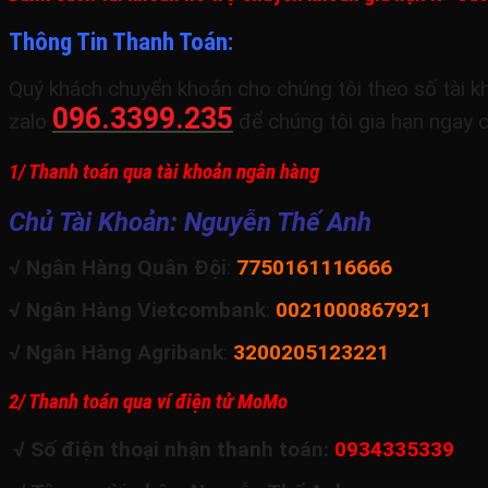
Thông Tin Thanh Toán:
Quý khách chuyển khoản cho chúng tôi theo số tài kh
096.3399.235
zalo
để chúng tôi gia hạn ngay 
1/ Thanh toán qua tài khoản ngân hàng
Chủ Tài Khoản: Nguyễn Thế Anh
√ Ngân Hàng Quân Đội
:
7750161116666
√ Ngân Hàng Vietcombank
:
0021000867921
√ Ngân Hàng Agribank
:
3200205123221
2/ Thanh toán qua ví điện tử MoMo
√ Số điện thoại nhận thanh toán:
0934335339