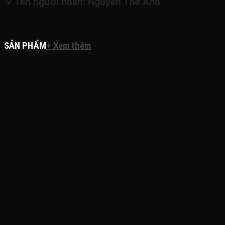
√ Tên người nhận: Nguyễn Thế Anh
SẢN PHẨM
+ Xem thêm