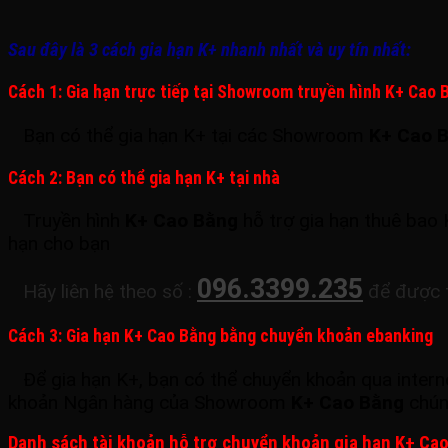
Sau đây là 3 cách gia hạn K+ nhanh nhất và uy tín nhất:
Cách 1: Gia hạn trực tiếp tại Showroom truyền hình K+ Cao 
Bạn có thể gia hạn K+ tại các Showroom
K+ Cao 
Cách 2: Bạn có thể gia hạn K+ tại nhà
Truyền hình
K+ Cao Bằng
hỗ trợ gia hạn thuê bao 
hạn cho bạn
096.3399.235
Hãy liên hệ theo số :
để được t
Cách 3: Gia hạn K+ Cao Bằng bằng chuyển khoản ebanking
Để gia hạn K+, bạn có thể chuyển khoản qua
intern
khoản Ngân hàng của Showroom
K+ Cao Bằng
chún
Danh sách tài khoản hỗ trợ chuyển khoản gia hạn K+ Ca