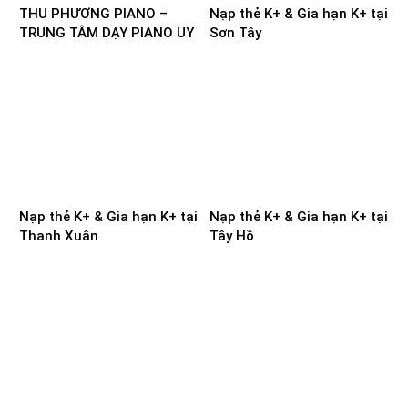
THU PHƯƠNG PIANO –
Nạp thẻ K+ & Gia hạn K+ tại
TRUNG TÂM DẠY PIANO UY
Sơn Tây
TÍN TẠI NAM ĐỊNH
Nạp thẻ K+ & Gia hạn K+ tại
Nạp thẻ K+ & Gia hạn K+ tại
Thanh Xuân
Tây Hồ