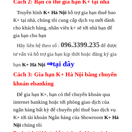
Cách 2: Bạn có thể gia hạn K+ tại nhà
Truyền hình
K+ Hà Nội
hỗ trợ gia hạn thuê bao
K+ tại nhà, chúng tôi cung cấp dịch vụ mới dành
cho khách hàng, nhân viên k+ sẽ tới nhà bạn để
gia hạn cho bạn
096.3399.235
Hãy liên hệ theo số :
để được
tư vấn và hỗ trợ gia hạn kịp thời hoặc đăng ký gia
⇒
tại đây
hạn
K+ Hà Nội
Cách 3: Gia hạn K+ Hà Nội bằng chuyển
khoản ebanking
Để gia hạn K+, bạn có thể chuyển khoản qua
internet banking
hoặc tới phòng giao dịch của
ngân hàng bất kỳ để chuyển phí thuê bao dịch vụ
K+ tới tài khoản Ngân hàng của Showroom
K+ Hà
Nội
chúng tôi