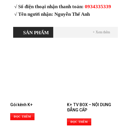
√ Số điện thoại nhận thanh toán:
0934335339
√ Tên người nhận: Nguyễn Thế Anh
SẢN PHẨM
+ Xem thêm
Gói kênh K+
K+ TV BOX – NỘI DUNG
ĐẲNG CẤP
ĐỌC THÊM
ĐỌC THÊM