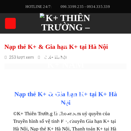
Skip
HOTLINE 24/7:
096.3399.235 - 0934.335.339
to
content
Nạp thẻ K+ & Gia hạn K+ tại Hà Nội
253 lượt xem
K+ Hà Nội
Nạp thẻ K+ & Gia hạn K+
tại K+ Hà
Nội
©
K+ Thiên Trường
là Showroom uỷ quyền của
Truyền hình số vệ tinh K+, chuyên Gia hạn K+ tại
Hà Nội, Nạp thẻ K+ Hà Nội, Thanh toán K+ tại Hà