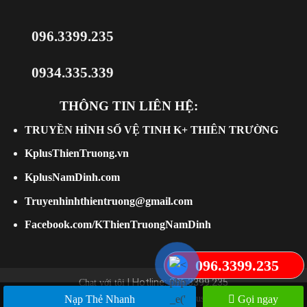
096.3399.235
0934.335.339
THÔNG TIN LIÊN HỆ:
TRUYỀN HÌNH SỐ VỆ TINH K+ THIÊN TRƯỜNG
KplusThienTruong.vn
KplusNamDinh.com
Truyenhinhthientruong@gmail.com
Facebook.com/KThienTruongNamDinh
096.3399.235
Chat với tôi
| Hotline: 096.3399.235
Bản quyền 2026 ©
Kplusthientruong.vn
|
Truyền
Nạp Thẻ Nhanh
Gọi ngay