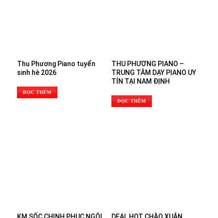
Thu Phương Piano tuyển
THU PHƯƠNG PIANO –
sinh hè 2026
TRUNG TÂM DẠY PIANO UY
TÍN TẠI NAM ĐỊNH
ĐỌC THÊM
ĐỌC THÊM
KM SỐC CHINH PHỤC NGÔI
DEAL HOT CHÀO XUÂN