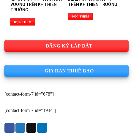
VƯƠNG TRÊN K+ THIÊN
TRÊN K+ THIÊN TRƯỜNG
TRƯỜNG
ĐỌC THÊM
ĐỌC THÊM
ĐĂNG KÝ LẮP ĐẶT
GIA HẠN THUÊ BAO
[contact-form-7 id="678"]
[contact-form-7 id="1934"]