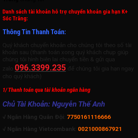
Danh sách tài khoản hỗ trợ chuyển khoản gia hạn K+
Sóc Trăng:
Thông Tin Thanh Toán:
Quý khách chuyển khoản cho chúng tôi theo số tài
khoản sau (thanh toán xong quý khách chụp giúp
chúng tôi hình biên lai chuyển tiền & gửi qua
096.3399.235
zalo
để chúng tôi gia hạn ngay
cho quý khách)
1/ Thanh toán qua tài khoản ngân hàng
Chủ Tài Khoản: Nguyễn Thế Anh
√ Ngân Hàng Quân Đội
:
7750161116666
√ Ngân Hàng Vietcombank
:
0021000867921