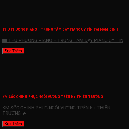
THU PHƯƠNG PIANO – TRUNG TÂM DẠY PIANO UY TÍN TẠI NAM ĐỊNH
🎹 THU PHƯƠNG PIANO – TRUNG TÂM DẠY PIANO UY TÍN
Đọc Thêm
KM SỐC CHINH PHỤC NGÔI VƯƠNG TRÊN K+ THIÊN TRƯỜNG
KM SỐC CHINH PHỤC NGÔI VƯƠNG TRÊN K+ THIÊN
TRƯỜNG 🔥
Đọc Thêm