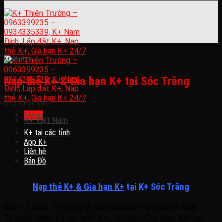
K+ Việt Nam
Nạp thẻ K+ & Gia hạn K+ tại Sóc Trăng
372 lượt xem
Menu
K+ Việt Nam
K+ tại các tỉnh
App K+
Liên hệ
Bản Đồ
Nạp thẻ K+ & Gia hạn K+
tại K+ Sóc Trăng
©
K+ Thiên Trường
là Showroom uỷ quyền của
Truyền hình số vệ tinh K+, chuyên Gia hạn K+ tại