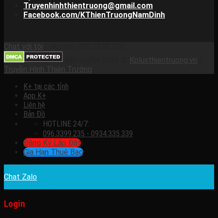
Truyenhinhthientruong@gmail.com
Facebook.com/KThienTruongNamDinh
Chat với tôi
| Hotline: 096.3399.235
Bản quyền 2026 ©
Kplusthientruong.vn
|
Truyền Hình Thiên Trường
K+ tại các tỉnh
App K+
Liên hệ
Bản Đồ
HOTLINE 24/7:
096.3399.235 - 0934.335.339
Đăng Ký Lắp Đặt
Gia Hạn Thuê Bao
Chat Zalo
Login