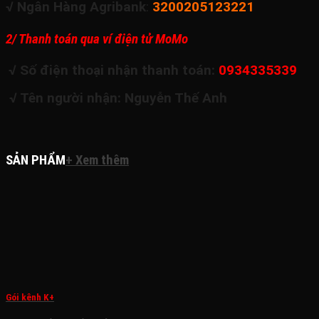
√ Ngân Hàng Agribank
:
3200205123221
2/ Thanh toán qua ví điện tử MoMo
√ Số điện thoại nhận thanh toán:
0934335339
√ Tên người nhận: Nguyễn Thế Anh
SẢN PHẨM
+ Xem thêm
Gói kênh K+