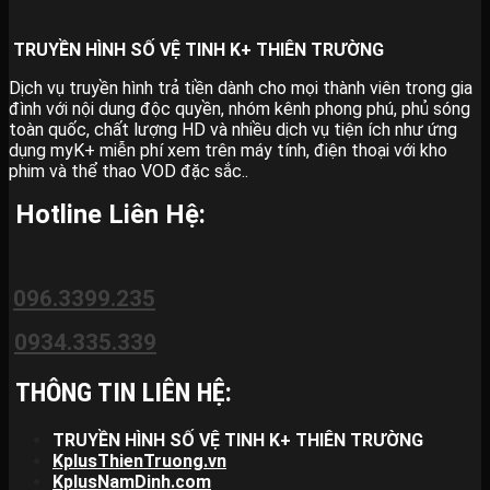
TRUYỀN HÌNH SỐ VỆ TINH K+ THIÊN TRƯỜNG
Dịch vụ truyền hình trả tiền dành cho mọi thành viên trong gia
đình với nội dung độc quyền, nhóm kênh phong phú, phủ sóng
toàn quốc, chất lượng HD và nhiều dịch vụ tiện ích như ứng
dụng myK+ miễn phí xem trên máy tính, điện thoại với kho
phim và thể thao VOD đặc sắc..
Hotline Liên Hệ:
096.3399.235
0934.335.339
THÔNG TIN LIÊN HỆ:
TRUYỀN HÌNH SỐ VỆ TINH K+ THIÊN TRƯỜNG
KplusThienTruong.vn
KplusNamDinh.com