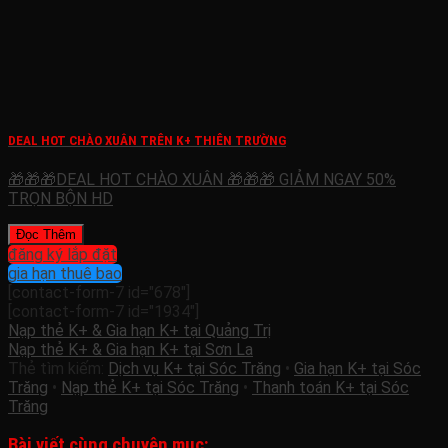
DEAL HOT CHÀO XUÂN TRÊN K+ THIÊN TRƯỜNG
🎁🎁🎁DEAL HOT CHÀO XUÂN 🎁🎁🎁 GIẢM NGAY 50%
TRỌN BỘN HD
Đọc Thêm
đăng ký lắp đặt
gia hạn thuê bao
[contact-form-7 id="678"]
[contact-form-7 id="1934"]
Nạp thẻ K+ & Gia hạn K+ tại Quảng Trị
Nạp thẻ K+ & Gia hạn K+ tại Sơn La
Thẻ tìm kiếm:
Dịch vụ K+ tại Sóc Trăng
•
Gia hạn K+ tại Sóc
Trăng
•
Nạp thẻ K+ tại Sóc Trăng
•
Thanh toán K+ tại Sóc
Trăng
Bài viết cùng chuyên mục: