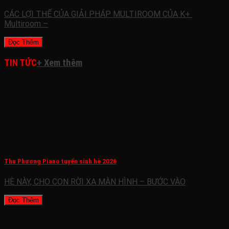
CÁC LỢI THẾ CỦA GIẢI PHÁP MULTIROOM CỦA K+
Multiroom –
Đọc Thêm
TIN TỨC
+ Xem thêm
Thu Phương Piano tuyển sinh hè 2026
HÈ NÀY, CHO CON RỜI XA MÀN HÌNH – BƯỚC VÀO
Đọc Thêm