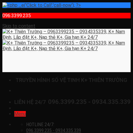
096.3399.235
Skip to content
TRUYỀN HÌNH SỐ VỆ TINH K+ THIÊN TRƯỜNG
096.3399.235 - 0934.335.339
LIÊN HỆ 24/7
Menu
HOTLINE 24/7:
096.3399.235 - 0934.335.339