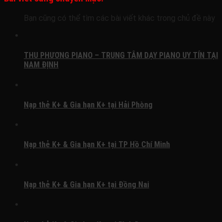
Bạn cũng có thể tìm các bài viết khác trong chủ đề này
THU PHƯƠNG PIANO – TRUNG TÂM DẠY PIANO UY TÍN TẠI
NAM ĐỊNH
Nạp thẻ K+ & Gia hạn K+ tại Hải Phòng
Nạp thẻ K+ & Gia hạn K+ tại TP Hồ Chí Minh
Nạp thẻ K+ & Gia hạn K+ tại Đồng Nai