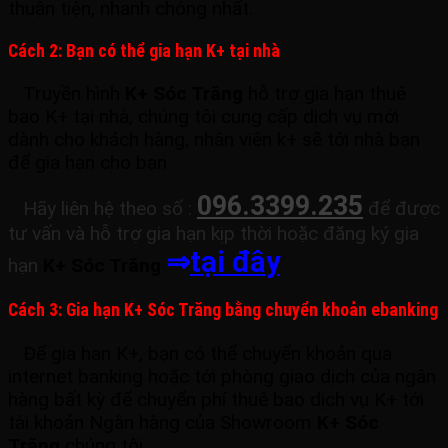
thuận tiện, nhanh chóng nhất.
Cách 2: Bạn có thể gia hạn K+ tại nhà
Truyền hình
K+ Sóc Trăng
hỗ trợ gia hạn thuê
bao K+ tại nhà, chúng tôi cung cấp dịch vụ mới
dành cho khách hàng, nhân viên k+ sẽ tới nhà bạn
để gia hạn cho bạn
096.3399.235
Hãy liên hệ theo số :
để được
tư vấn và hỗ trợ gia hạn kịp thời hoặc đăng ký gia
⇒
tại đây
hạn
K+ Sóc Trăng
Cách 3: Gia hạn K+ Sóc Trăng bằng chuyển khoản ebanking
Để gia hạn K+, bạn có thể chuyển khoản qua
internet banking
hoặc tới phòng giao dịch của ngân
hàng bất kỳ để chuyển phí thuê bao dịch vụ K+ tới
tài khoản Ngân hàng của Showroom
K+ Sóc
Trăng
chúng tôi