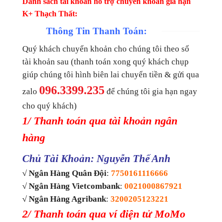
Danh sách tài khoản hỗ trợ chuyển khoản gia hạn
K+ Thạch Thất:
Thông Tin Thanh Toán:
Quý khách chuyển khoản cho chúng tôi theo số
tài khoản sau (thanh toán xong quý khách chụp
giúp chúng tôi hình biên lai chuyển tiền & gửi qua
096.3399.235
zalo
để chúng tôi gia hạn ngay
cho quý khách)
1/ Thanh toán qua tài khoản ngân
hàng
Chủ Tài Khoản: Nguyễn Thế Anh
√ Ngân Hàng Quân Đội
:
7750161116666
√ Ngân Hàng Vietcombank
:
0021000867921
√ Ngân Hàng Agribank
:
3200205123221
2/ Thanh toán qua ví điện tử MoMo