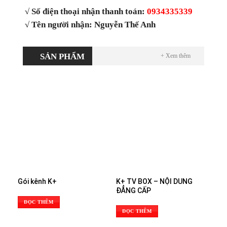
√ Số điện thoại nhận thanh toán:
0934335339
√ Tên người nhận: Nguyễn Thế Anh
SẢN PHẨM
+ Xem thêm
Gói kênh K+
K+ TV BOX – NỘI DUNG
ĐẲNG CẤP
ĐỌC THÊM
ĐỌC THÊM