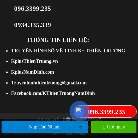
096.3399.235
0934.335.339
THÔNG TIN LIÊN HỆ:
TRUYỀN HÌNH SỐ VỆ TINH K+ THIÊN TRƯỜNG
KplusThienTruong.vn
KplusNamDinh.com
Truyenhinhthientruong@gmail.com
Facebook.com/KThienTruongNamDinh
096.3399.235
Chat với tôi
| Hotline: 096.3399.235
Bản quyền 2026 ©
Kplusthientruong.vn
|
Truyền
Nạp Thẻ Nhanh
Gọi ngay
Hình Thiên Trường