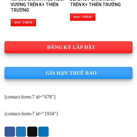
VƯƠNG TRÊN K+ THIÊN
TRÊN K+ THIÊN TRƯỜNG
TRƯỜNG
ĐỌC THÊM
ĐỌC THÊM
ĐĂNG KÝ LẮP ĐẶT
GIA HẠN THUÊ BAO
[contact-form-7 id="678"]
[contact-form-7 id="1934"]