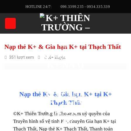
Skip
HOTLINE 24/7:
096.3399.235 - 0934.335.339
to
content
Nạp thẻ K+ & Gia hạn K+ tại Thạch Thất
351 lượt xem
K+ Huyện
Nạp thẻ K+ & Gia hạn K+
tại K+
Thạch Thất
©
K+ Thiên Trường
là Showroom uỷ quyền của
Truyền hình số vệ tinh K+, chuyên Gia hạn K+ tại
Thạch Thất, Nạp thẻ K+ Thạch Thất, Thanh toán