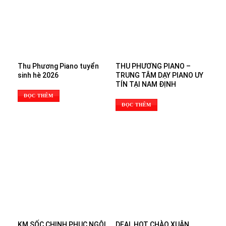
Thu Phương Piano tuyển
THU PHƯƠNG PIANO –
sinh hè 2026
TRUNG TÂM DẠY PIANO UY
TÍN TẠI NAM ĐỊNH
ĐỌC THÊM
ĐỌC THÊM
KM SỐC CHINH PHỤC NGÔI
DEAL HOT CHÀO XUÂN