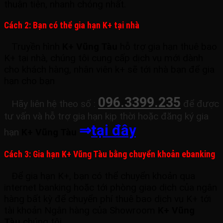
thuận tiện, nhanh chóng nhất.
Cách 2: Bạn có thể gia hạn K+ tại nhà
Truyền hình
K+ Vũng Tàu
hỗ trợ gia hạn thuê bao
K+ tại nhà, chúng tôi cung cấp dịch vụ mới dành
cho khách hàng, nhân viên k+ sẽ tới nhà bạn để gia
hạn cho bạn
096.3399.235
Hãy liên hệ theo số :
để được
tư vấn và hỗ trợ gia hạn kịp thời hoặc đăng ký gia
⇒
tại đây
hạn
K+ Vũng Tàu
Cách 3: Gia hạn K+ Vũng Tàu bằng chuyển khoản ebanking
Để gia hạn K+, bạn có thể chuyển khoản qua
internet banking
hoặc tới phòng giao dịch của ngân
hàng bất kỳ để chuyển phí thuê bao dịch vụ K+ tới
tài khoản Ngân hàng của Showroom
K+ Vũng
Tàu
chúng tôi