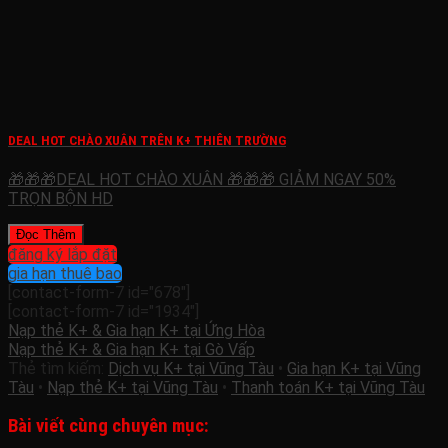
DEAL HOT CHÀO XUÂN TRÊN K+ THIÊN TRƯỜNG
🎁🎁🎁DEAL HOT CHÀO XUÂN 🎁🎁🎁 GIẢM NGAY 50%
TRỌN BỘN HD
Đọc Thêm
đăng ký lắp đặt
gia hạn thuê bao
[contact-form-7 id="678"]
[contact-form-7 id="1934"]
Nạp thẻ K+ & Gia hạn K+ tại Ứng Hòa
Nạp thẻ K+ & Gia hạn K+ tại Gò Vấp
Thẻ tìm kiếm:
Dịch vụ K+ tại Vũng Tàu
•
Gia hạn K+ tại Vũng
Tàu
•
Nạp thẻ K+ tại Vũng Tàu
•
Thanh toán K+ tại Vũng Tàu
Bài viết cùng chuyên mục: