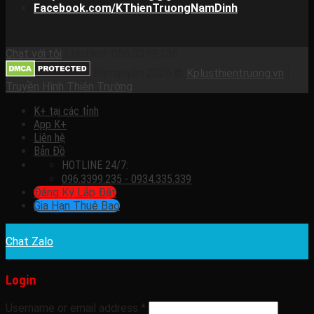
Facebook.com/KThienTruongNamDinh
Chat với tôi
| Hotline: 096.3399.235
Bản quyền 2026 ©
Kplusthientruong.vn
|
Truyền Hình Thiên Trường
K+ tại các tỉnh
App K+
Liên hệ
Bản Đồ
HOTLINE 24/7:
096.3399.235 - 0934.335.339
Đăng Ký Lắp Đặt
Gia Hạn Thuê Bao
Chat Zalo
Login
Username or email address
*