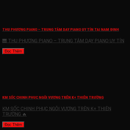
THU PHƯƠNG PIANO – TRUNG TÂM DẠY PIANO UY TÍN TẠI NAM ĐỊNH
🎹 THU PHƯƠNG PIANO – TRUNG TÂM DẠY PIANO UY TÍN
Đọc Thêm
KM SỐC CHINH PHỤC NGÔI VƯƠNG TRÊN K+ THIÊN TRƯỜNG
KM SỐC CHINH PHỤC NGÔI VƯƠNG TRÊN K+ THIÊN
TRƯỜNG 🔥
Đọc Thêm