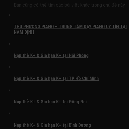
Bạn cũng có thể tìm các bài viết khác trong chủ đề này
THU PHƯƠNG PIANO – TRUNG TÂM DẠY PIANO UY TÍN TẠI
NAM ĐỊNH
Nạp thẻ K+ & Gia hạn K+ tại Hải Phòng
Nạp thẻ K+ & Gia hạn K+ tại TP Hồ Chí Minh
Nạp thẻ K+ & Gia hạn K+ tại Đồng Nai
Nạp thẻ K+ & Gia hạn K+ tại Bình Dương