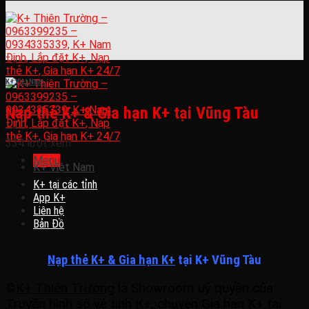
K+ Việt Nam
Nạp thẻ K+ & Gia hạn K+ tại Vũng Tàu
334 lượt xem
Menu
K+ Việt Nam
K+ tại các tỉnh
App K+
Liên hệ
Bản Đồ
Nạp thẻ K+ & Gia hạn K+
tại K+ Vũng Tàu
©
K+ Thiên Trường
là Showroom uỷ quyền của
Truyền hình số vệ tinh K+, chuyên Gia hạn K+ tại