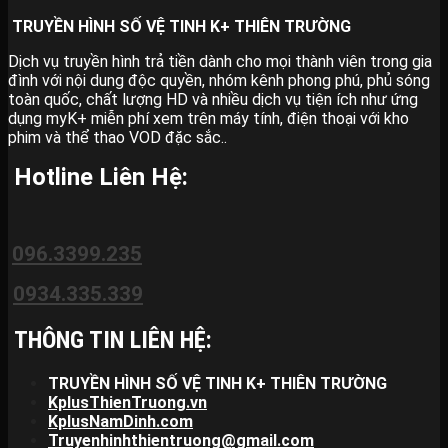
TRUYỀN HÌNH SỐ VỆ TINH K+ THIÊN TRƯỜNG
Dịch vụ truyền hình trả tiền dành cho mọi thành viên trong gia
đình với nội dung độc quyền, nhóm kênh phong phú, phủ sóng
toàn quốc, chất lượng HD và nhiều dịch vụ tiện ích như ứng
dụng myK+ miễn phí xem trên máy tính, điện thoại với kho
phim và thể thao VOD đặc sắc..
Hotline Liên Hệ:
096.3399.235
0934.335.339
THÔNG TIN LIÊN HỆ:
TRUYỀN HÌNH SỐ VỆ TINH K+ THIÊN TRƯỜNG
KplusThienTruong.vn
KplusNamDinh.com
Truyenhinhthientruong@gmail.com