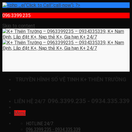
096.3399.235
Skip to content
TRUYỀN HÌNH SỐ VỆ TINH K+ THIÊN TRƯỜNG
096.3399.235 - 0934.335.339
LIÊN HỆ 24/7
Menu
HOTLINE 24/7:
096.3399.235 - 0934.335.339