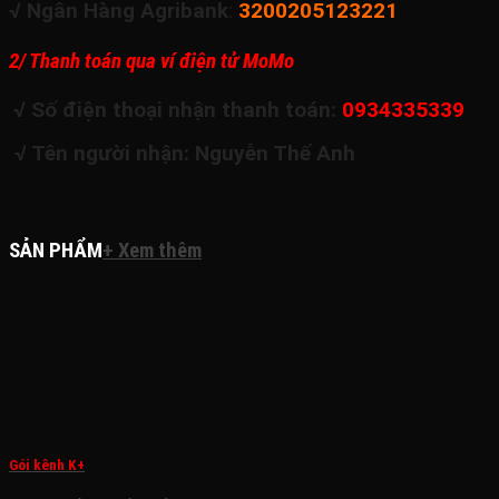
√ Ngân Hàng Agribank
:
3200205123221
2/ Thanh toán qua ví điện tử MoMo
√ Số điện thoại nhận thanh toán:
0934335339
√ Tên người nhận: Nguyễn Thế Anh
SẢN PHẨM
+ Xem thêm
Gói kênh K+