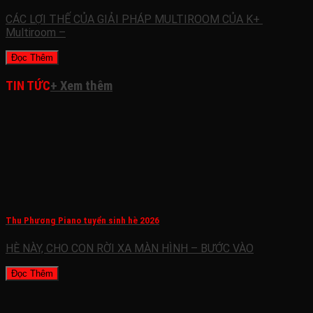
CÁC LỢI THẾ CỦA GIẢI PHÁP MULTIROOM CỦA K+
Multiroom –
Đọc Thêm
TIN TỨC
+ Xem thêm
Thu Phương Piano tuyển sinh hè 2026
HÈ NÀY, CHO CON RỜI XA MÀN HÌNH – BƯỚC VÀO
Đọc Thêm