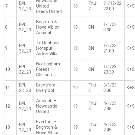
Newcastle
EPL
Thứ
31/12/22
7
United –
18
K+S
22_23
7
22:00
Leeds United
Brighton &
EPL
1/1/23
8
Hove Albion –
18
CN
K+S
22_23
0:30
Arsenal
Tottenham
EPL
1/1/23
9
Hotspur –
18
CN
K+S
22_23
21:00
Aston Villa
Nottingham
EPL
1/1/23
10
Forest –
18
CN
K+S
22_23
23:30
Chelsea
EPL
Brentford –
Thứ
3/1/23
11
19
K+S
22_23
Liverpool
3
0:30
Arsenal –
EPL
Thứ
4/1/23
12
Newcastle
19
K+S
22_23
4
2:45
United
Everton –
EPL
Thứ
4/1/23
13
Brighton &
19
K+C
22_23
4
2:45
Hove Albion