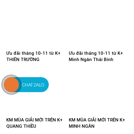
Ưu đãi tháng 10-11 từ K+
Ưu đãi tháng 10-11 từ K+
THIÊN TRƯỜNG
Minh Ngân Thái Bình
CHAT ZALO
KM MÙA GIẢI MỚI TRÊN K+
KM MÙA GIẢI MỚI TRÊN K+
QUANG THIỀU
MINH NGÂN