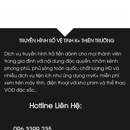
TRUYỀN HÌNH SỐ VỆ TINH K+ THIÊN TRƯỜNG
Dịch vụ truyền hình trả tiền dành cho mọi thành viên
trong gia đình với nội dung độc quyền, nhóm kênh
phong phú, phủ sóng toàn quốc, chất lượng HD và
nhiều dịch vụ tiện ích như ứng dụng myK+ miễn phí
xem trên máy tính, điện thoại với kho phim và thể thao
VOD đặc sắc..
Hotline Liên Hệ:
096.3399.235