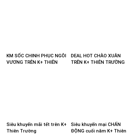
TÍN TẠI NAM ĐỊNH
KM SỐC CHINH PHỤC NGÔI
DEAL HOT CHÀO XUÂN
VƯƠNG TRÊN K+ THIÊN
TRÊN K+ THIÊN TRƯỜNG
TRƯỜNG
Siêu khuyến mãi tết trên K+
Siêu khuyến mại CHẤN
Thiên Trường
ĐỘNG cuối năm K+ Thiên
Trường