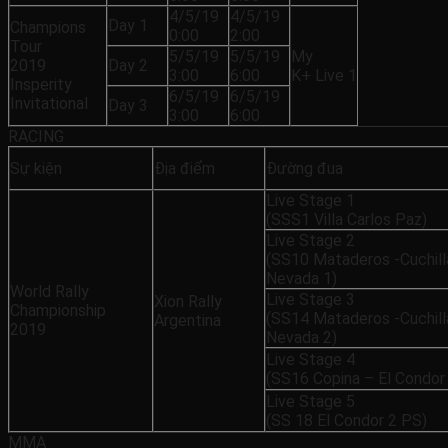
4/5/19
4/5/19
Day 1
Champions
0:00
2:00
Tour
5/5/19
5/5/19
My
2019
Day 2
3:00
6:00
K+ Live 1
Insperity
6/5/19
6/5/19
Invitational
Day 3
3:00
6:00
RACING
Sự kiện
Địa điểm
Đường đua
Live Stage 1
(SSS1 Villa Carlos Paz)
Live Stage 2
(SS10 Mataderos -Cuchill
Nevada 1)
World Rally
Live Stage 3
Xion Rally
Championship
(SS14 Mataderos -Cuchill
Argentina
2019
Nevada 2)
Live Stage 4
(SS16 Copina – El Condor
Live Stage 5
(SS 18 El Condor 2 PS)
MMA