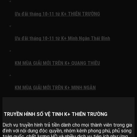
Ưu đãi tháng 10-11 từ K+ THIÊN TRƯỜNG
Ưu đãi tháng 10-11 từ K+ Minh Ngân Thái Bình
KM MÙA GIẢI MỚI TRÊN K+ QUANG THIỀU
KM MÙA GIẢI MỚI TRÊN K+ MINH NGÂN
TRUYỀN HÌNH SỐ VỆ TINH K+ THIÊN TRƯỜNG
Dịch vụ truyền hình trả tiền dành cho mọi thành viên trong gia
đình với nội dung độc quyền, nhóm kênh phong phú, phủ sóng
toàn quốc, chất lượng HD và nhiều dịch vụ tiện ích như ứng