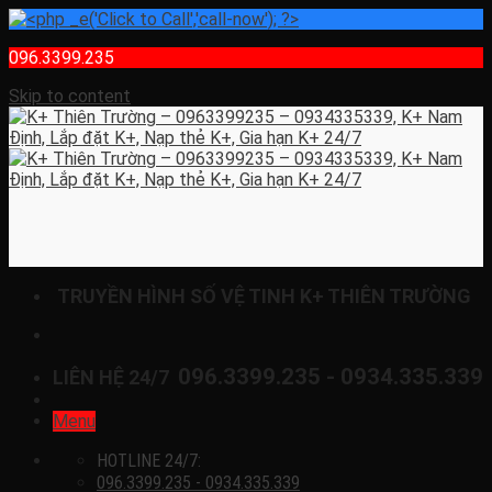
096.3399.235
Skip to content
TRUYỀN HÌNH SỐ VỆ TINH K+ THIÊN TRƯỜNG
096.3399.235 - 0934.335.339
LIÊN HỆ 24/7
Menu
HOTLINE 24/7:
096.3399.235 - 0934.335.339