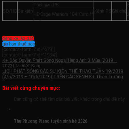
Thời gian PS
SD/HD
Sự kiện
Kênh PS
Ghi chú
HD
Cage Warriors 104: Cardiff
đăng ký lắp đặt
gia hạn thuê bao
[contact-form-7 id="678"]
[contact-form-7 id="1934"]
K+ Độc Quyền Phát Sóng Ngoại Hạng Anh 3 Mùa (2019 –
2022) tại Việt Nam
LỊCH PHÁT SÓNG CÁC SỰ KIỆN THỂ THAO TUẦN 19/2019
(4/5/2019 – 10/5/2019) TRÊN CÁC KÊNH K+ Thiên Trường
Bài viết cùng chuyên mục:
Bạn cũng có thể tìm các bài viết khác trong chủ đề này
Thu Phương Piano tuyển sinh hè 2026