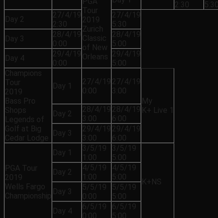
PGA
2:30
5:3
Tour
27/4/19
27/4/19
Day 2
2019
2:30
5:30
Zurich
28/4/19
28/4/19
Classic
Day 3
0:00
5:00
of New
29/4/19
29/4/19
Orleans
Day 4
0:00
5:00
Champions
27/4/19
27/4/19
Tour
Day 1
0:00
3:00
2019
Bass Pro
My
28/4/19
28/4/19
Shops
K+ Live 1
Day 2
3:00
6:00
Legends of
Golf at Big
29/4/19
29/4/19
Day 3
Cedar Lodge
3:00
6:00
3/5/19
3/5/19
Day 1
1:00
5:00
4/5/19
4/5/19
PGA Tour
Day 2
1:00
5:00
2019
K+NS
Wells Fargo
5/5/19
5/5/19
Day 3
Championship
0:00
5:00
6/5/19
6/5/19
Day 4
0:00
5:00