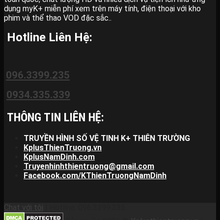
dụng myK+ miễn phí xem trên máy tính, điện thoại với kho
phim và thể thao VOD đặc sắc..
Hotline Liên Hệ:
096.3399.235
0934.335.339
THÔNG TIN LIÊN HỆ:
TRUYỀN HÌNH SỐ VỆ TINH K+ THIÊN TRƯỜNG
KplusThienTruong.vn
KplusNamDinh.com
Truyenhinhthientruong@gmail.com
Facebook.com/KThienTruongNamDinh
Chat với tôi
| Hotline: 096.3399.235