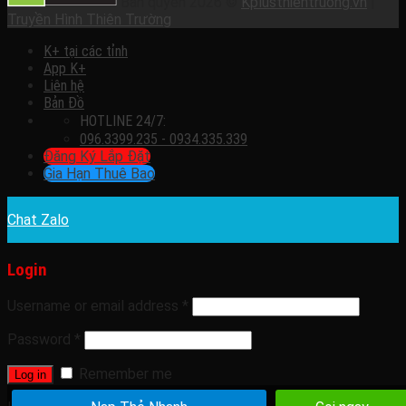
Bản quyền 2026 ©
Kplusthientruong.vn
|
Truyền Hình Thiên Trường
K+ tại các tỉnh
App K+
Liên hệ
Bản Đồ
HOTLINE 24/7:
096.3399.235 - 0934.335.339
Đăng Ký Lắp Đặt
Gia Hạn Thuê Bao
Chat Zalo
Login
Username or email address
*
Password
*
Remember me
Log in