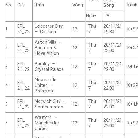
No.
Giải
Trận
Vòng
Kênh
Sóng
Ngày
TV
EPL
Leicester City
Thứ
20/11/21
1
12
K+S
21_22
– Chelsea
7
19:30
Aston Villa –
EPL
Thứ
20/11/21
2
Brighton &
12
K+CI
21_22
7
22:00
Hove Albion
EPL
Burnley –
Thứ
20/11/21
3
12
K+ Li
21_22
Crystal Palace
7
22:00
Newcastle
EPL
Thứ
20/11/21
4
United –
12
K+SP
21_22
7
22:00
Brentford
EPL
Norwich City –
Thứ
20/11/21
5
12
K+ Li
21_22
Southampton
7
22:00
Watford –
EPL
Thứ
20/11/21
6
Manchester
12
K+S
21_22
7
22:00
United