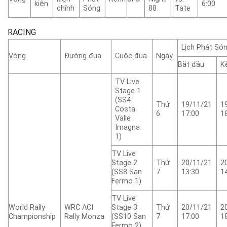
kiện
6:00
chính
Sóng
88
Tate
RACING
Lịch Phát Só
Vòng
Đường đua
Cuộc đua
Ngày
Bắt đầu
K
TV Live
Stage 1
(SS4
Thứ
19/11/21
1
Costa
6
17:00
1
Valle
Imagna
1)
TV Live
Stage 2
Thứ
20/11/21
2
(SS8 San
7
13:30
1
Fermo 1)
TV Live
World Rally
WRC ACI
Stage 3
Thứ
20/11/21
2
Championship
Rally Monza
(SS10 San
7
17:00
1
Fermo 2)