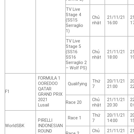
TV Live
Stage 4
Chủ
21/11/21
2
(SS15
nhật
16:00
1
Serraglio
1)
TV Live
Stage 5
(SS16
Chủ
21/11/21
2
SS16
nhật
18:00
1
Serraglio 2
– Wolf PS)
FORMULA 1
Thứ
20/11/21
2
OOREDOO
Qualifying
7
21:00
2
QATAR
F1
GRAND PRIX
2021
Chủ
21/11/21
2
Race 20
Lusail
nhật
20:30
0
Thứ
20/11/21
2
Race 1
PIRELLI
7
14:00
1
WorldSBK
INDONESIAN
Chủ
21/11/21
2
ROUND
Race 2