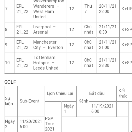
Wolverhampton
EPL
Wanderers –
Thứ
20/11/21
7
12
K+LI
21_22
West Ham
7
22:00
United
EPL
Liverpool –
Chủ
21/11/21
8
12
K+S
21_22
Arsenal
nhật
0:30
EPL
Manchester
Chủ
21/11/21
9
12
K+S
21_22
City – Everton
nhật
21:00
Tottenham
EPL
Chủ
21/11/21
10
Hotspur –
12
K+SP
21_22
nhật
23:30
Leeds United
GOLF
Kết
Lịch Chiếu Lại
Bắt đầu
thúc
Sự
Sub-Event
Kênh
kiện
Ngày
11/19/2021
1
6:00
PGA
Ngày
11/20/2021
Tour
2
6:00
2021