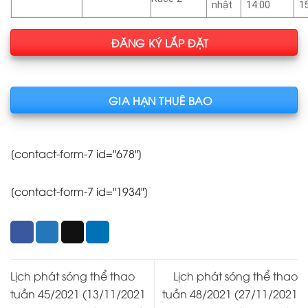
nhật
14:00
1
ĐĂNG KÝ LẮP ĐẶT
GIA HẠN THUÊ BAO
[contact-form-7 id="678"]
[contact-form-7 id="1934"]
Lịch phát sóng thể thao
Lịch phát sóng thể thao
tuần 45/2021 (13/11/2021
tuần 48/2021 (27/11/2021