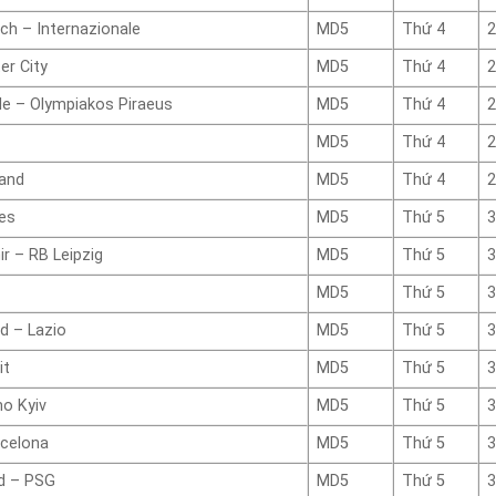
ch – Internazionale
MD5
Thứ 4
2
er City
MD5
Thứ 4
2
le – Olympiakos Piraeus
MD5
Thứ 4
2
MD5
Thứ 4
2
land
MD5
Thứ 4
2
es
MD5
Thứ 5
3
r – RB Leipzig
MD5
Thứ 5
3
MD5
Thứ 5
3
d – Lazio
MD5
Thứ 5
3
it
MD5
Thứ 5
3
o Kyiv
MD5
Thứ 5
3
rcelona
MD5
Thứ 5
3
d – PSG
MD5
Thứ 5
3