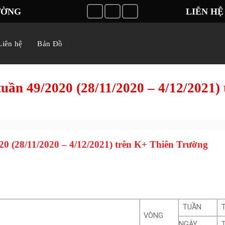
ƯỜNG
LIÊN HỆ 
Liên hệ
Bản Đồ
 tuần 49/2020 (28/11/2020 – 4/12/2021
020 (28/11/2020 – 4/12/2021) trên K+ Thiên Trường
TUẦN
T
VÒNG
NGÀY