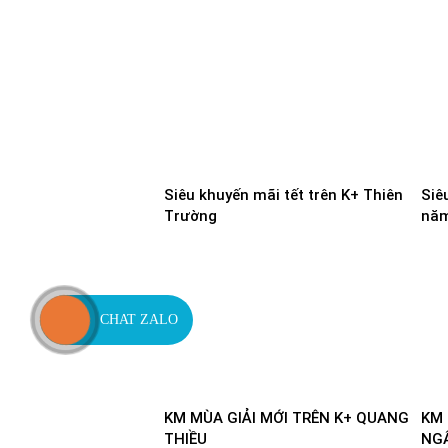
ĐỊ
Siêu khuyến mãi tết trên K+ Thiên
Siê
Trường
năm
CHAT ZALO
KM MÙA GIẢI MỚI TRÊN K+ QUANG
KM 
THIỀU
NG