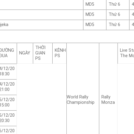
MD5
Thứ 6
4
MD5
Thứ 6
4
ijeka
MD5
Thứ 6
4
THỜI
ĐƯỜNG
KÊNH
Live S
NGÀY
GIAN
ĐUA
PS
The Mo
PS
4/12/20
18:30
4/12/20
21:00
World Rally
Rally
5/12/20
Championship
Monza
15:00
5/12/20
20:30
6/12/20