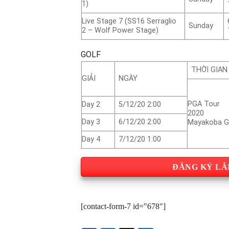
1)
Live Stage 7 (SS16 Serraglio
Sunday
2 – Wolf Power Stage)
GOLF
THỜI GIAN
GIẢI
NGÀY
PGA Tour
Day 2
5/12/20 2:00
2020
Day 3
6/12/20 2:00
Mayakoba Go
Day 4
7/12/20 1:00
ĐĂNG KÝ LẮ
[contact-form-7 id="678"]