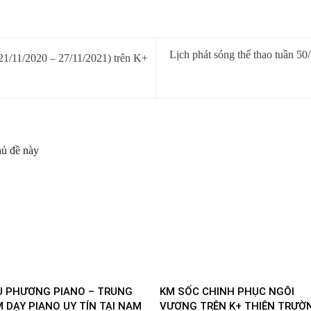
Lịch phát sóng thể thao tuần 5
(21/11/2020 – 27/11/2021) trên K+
hủ đề này
U PHƯƠNG PIANO – TRUNG
KM SỐC CHINH PHỤC NGÔI
 DẠY PIANO UY TÍN TẠI NAM
VƯƠNG TRÊN K+ THIÊN TRƯỜ