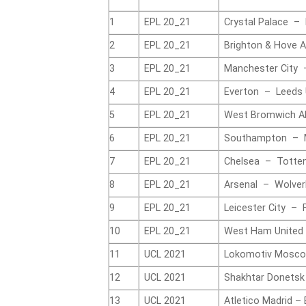
1
EPL 20_21
Crystal Palace –
2
EPL 20_21
Brighton & Hove A
3
EPL 20_21
Manchester City 
4
EPL 20_21
Everton – Leeds 
5
EPL 20_21
West Bromwich Al
6
EPL 20_21
Southampton – M
7
EPL 20_21
Chelsea – Totte
8
EPL 20_21
Arsenal – Wolve
9
EPL 20_21
Leicester City – 
10
EPL 20_21
West Ham United 
11
UCL 2021
Lokomotiv Mosco
12
UCL 2021
Shakhtar Donetsk 
13
UCL 2021
Atletico Madrid –