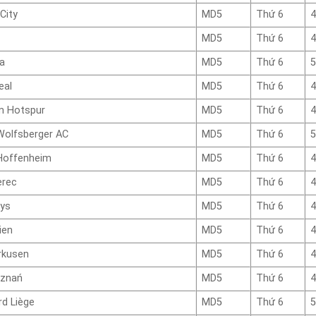
City
MD5
Thứ 6
4
MD5
Thứ 6
4
ha
MD5
Thứ 6
5
eal
MD5
Thứ 6
4
m Hotspur
MD5
Thứ 6
4
olfsberger AC
MD5
Thứ 6
5
Hoffenheim
MD5
Thứ 6
4
erec
MD5
Thứ 6
4
ys
MD5
Thứ 6
4
ien
MD5
Thứ 6
4
rkusen
MD5
Thứ 6
4
oznań
MD5
Thứ 6
4
d Liège
MD5
Thứ 6
5