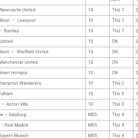
 Newcastle United
10
Thứ 7
2
lbion – Liverpool
10
Thứ 7
2
– Burnley
10
Thứ 7
2
United
10
CN
2
bion – Sheffield United
10
CN
2
anchester United
10
CN
2
nham Hotspur
10
CN
2
rhampton Wanderers
10
Thứ 2
3
Fulham
10
Thứ 3
1
– Aston Villa
10
Thứ 3
1
w – Salzburg
MD5
Thứ 4
2
– Real Madrid
MD5
Thứ 4
2
 Bayern Munich
MD5
Thứ 4
2