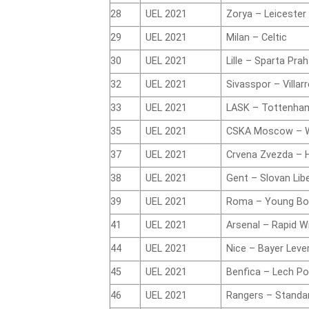
28
UEL 2021
Zorya – Leicester 
29
UEL 2021
Milan – Celtic
30
UEL 2021
Lille – Sparta Pra
32
UEL 2021
Sivasspor – Villarr
33
UEL 2021
LASK – Tottenha
35
UEL 2021
CSKA Moscow – W
37
UEL 2021
Crvena Zvezda – 
38
UEL 2021
Gent – Slovan Lib
39
UEL 2021
Roma – Young Bo
41
UEL 2021
Arsenal – Rapid W
44
UEL 2021
Nice – Bayer Leve
45
UEL 2021
Benfica – Lech P
46
UEL 2021
Rangers – Standar