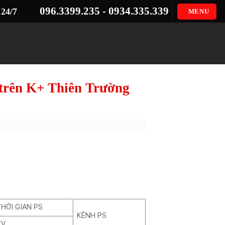
096.3399.235 - 0934.335.339
24/7
MENU
) trên K+ Thiên Trường
HỜI GIAN PS
KÊNH PS
TV