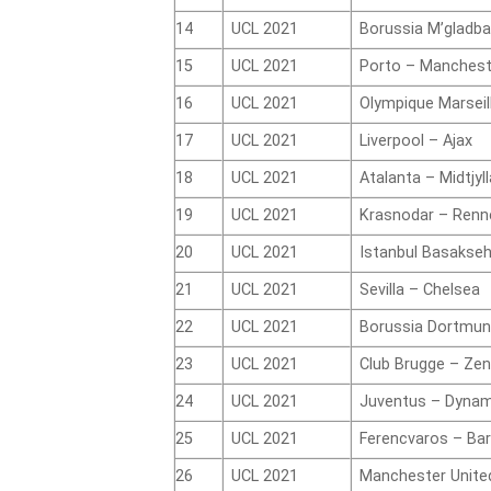
14
UCL 2021
Borussia M’gladba
15
UCL 2021
Porto – Manchest
16
UCL 2021
Olympique Marseil
17
UCL 2021
Liverpool – Ajax
18
UCL 2021
Atalanta – Midtjyl
19
UCL 2021
Krasnodar – Renn
20
UCL 2021
Istanbul Basaksehi
21
UCL 2021
Sevilla – Chelsea
22
UCL 2021
Borussia Dortmun
23
UCL 2021
Club Brugge – Zen
24
UCL 2021
Juventus – Dynam
25
UCL 2021
Ferencvaros – Ba
26
UCL 2021
Manchester Unite