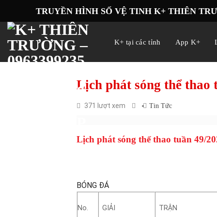
Skip
TRUYỀN HÌNH SỐ VỆ TINH K+ THIÊN TR
to
content
K+ tại các tỉnh
App K+
Lịch phát sóng thể thao
371 lượt xem
Tin Tức
Lịch phát sóng thể thao tuần 49/2
BÓNG ĐÁ
No.
GIẢI
TRẬN