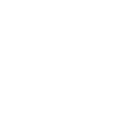
RACING
THỜI
ĐƯỜNG
KÊNH
GIẢI
CHẶNG
VÒNG
NGÀY
GIAN
ĐUA
PS
PS
Live
Stage 2
15/2/20
(SS11
Saturday
16:00
Vargasen
1)
Live
W
Stage 3
C
16/2/20
(SS14
Saturday
17:00
Vargasen
2)
Live
Stage 4
(SS19
16/2/20
Torsby 2
Sunday
18:00
Wolf –