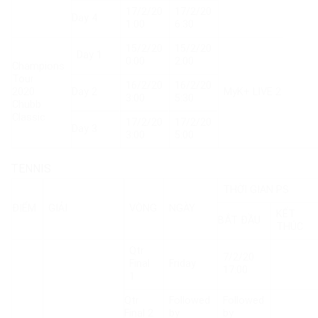
17/2/20
17/2/20
Day 4
1:00
6:30
15/2/20
15/2/20
Day 1
0:00
2:00
Champions
Tour
16/2/20
16/2/20
2020
Day 2
MyK+ LIVE 2
3:00
5:30
Chubb
Classic
17/2/20
17/2/20
Day 3
3:00
5:00
TENNIS
THỜI GIAN PS
ĐIỂM
GIẢI
VÒNG
NGÀY
KẾT
BẮT ĐẦU
THÚC
Qtr
7/2/20
Final
Friday
17:00
1
Qtr
Followed
Followed
Final 2
by
by