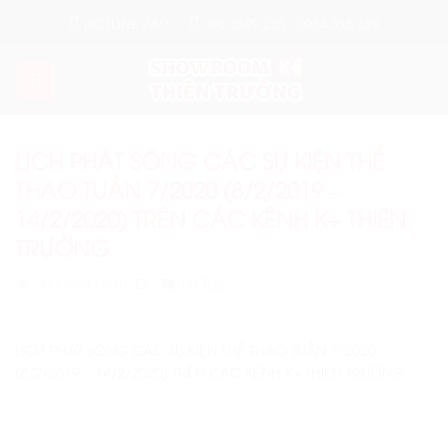
Skip
HOTLINE 24/7:
096.3399.235 - 0934.335.339
to
content
LỊCH PHÁT SÓNG CÁC SỰ KIỆN THỂ
THAO TUẦN 7/2020 (8/2/2019 –
14/2/2020) TRÊN CÁC KÊNH K+ THIÊN
TRƯỜNG
Tin Tức
417 lượt xem
LỊCH PHÁT SÓNG CÁC SỰ KIỆN THỂ THAO TUẦN 7/2020
(8/2/2019 – 14/2/2020) TRÊN CÁC KÊNH K+ THIÊN TRƯỜNG