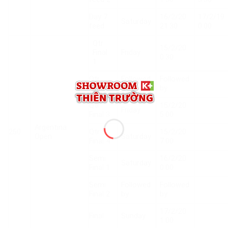
Day 7
16/2/20
17/2/19
Saturday
feed
21:30
0:00
Qtr
15/2/20
Final
Friday
0:30
1
Qtr
Followed
Followed
Final 2
by
by
Qtr
15/2/20
Friday
Final 3
5:00
Argentina
250
Qtr
15/2/20
Open
Saturday
Final 4
7:00
Semi
16/2/20
Saturday
Final 1
0:00
Semi
Followed
Followed
Final 2
by
by
17/2/20
Final
Sunday
1:00