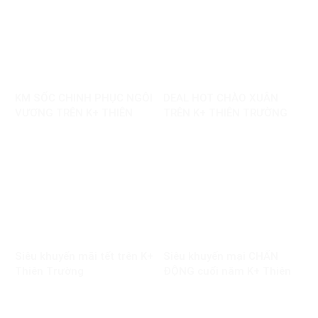
KM SỐC CHINH PHỤC NGÔI
DEAL HOT CHÀO XUÂN
VƯƠNG TRÊN K+ THIÊN
TRÊN K+ THIÊN TRƯỜNG
TRƯỜNG
Siêu khuyến mãi tết trên K+
Siêu khuyến mại CHẤN
Thiên Trường
ĐỘNG cuối năm K+ Thiên
Trường