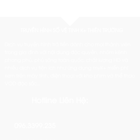
TRUYỀN HÌNH SỐ VỆ TINH K+ THIÊN TRƯỜNG
Dịch vụ truyền hình trả tiền dành cho mọi thành viên
trong gia đình với nội dung độc quyền, nhóm kênh
phong phú, phủ sóng toàn quốc, chất lượng HD và
nhiều dịch vụ tiện ích như ứng dụng myK+ miễn phí
xem trên máy tính, điện thoại với kho phim và thể thao
VOD đặc sắc..
Hotline Liên Hệ:
096.3399.235