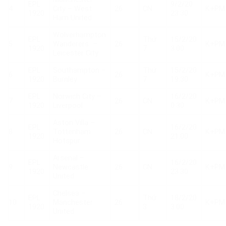
EPL
9/2/20
4
City – West
26
CN
K+PM
1920
23:30
Ham United
Wolverhampton
EPL
Thứ
15/2/20
5
Wanderers –
26
K+PM
1920
7
3:00
Leicester City
EPL
Southampton –
Thứ
15/2/20
6
26
K+PM
1920
Burnley
7
19:30
EPL
Norwich City –
16/2/20
7
26
CN
K+PM
1920
Liverpool
0:30
Aston Villa –
EPL
16/2/20
8
Tottenham
26
CN
K+PM
1920
21:00
Hotspur
Arsenal –
EPL
16/2/20
9
Newcastle
26
CN
K+PM
1920
23:30
United
Chelsea –
EPL
Thứ
18/2/20
10
Manchester
26
K+PM
1920
3
3:00
United