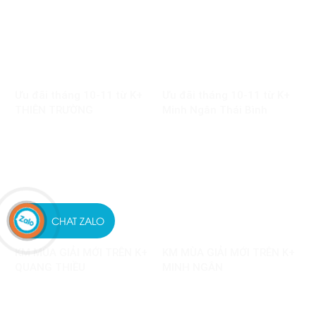
Ưu đãi tháng 10-11 từ K+
Ưu đãi tháng 10-11 từ K+
THIÊN TRƯỜNG
Minh Ngân Thái Bình
CHAT ZALO
KM MÙA GIẢI MỚI TRÊN K+
KM MÙA GIẢI MỚI TRÊN K+
QUANG THIỀU
MINH NGÂN