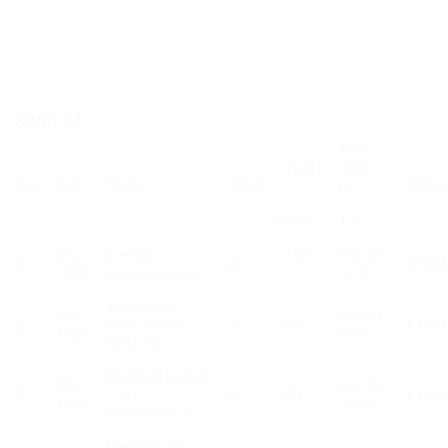
BÓNG ĐÁ
THỜI
TUẦN
GIAN
No.
GIẢI
TRẬN
VÒNG
KÊNH
PS
NGÀY
TV
EPL
Everton –
Thứ
8/2/20
1
26
K+PM
1920
Crystal Palace
7
19:30
Brighton &
EPL
9/2/20
2
Hove Albion –
26
CN
K+PM
1920
0:30
Watford
Sheffield United
EPL
9/2/20
3
– AFC
26
CN
K+PM
1920
21:00
Bournemouth
Manchester