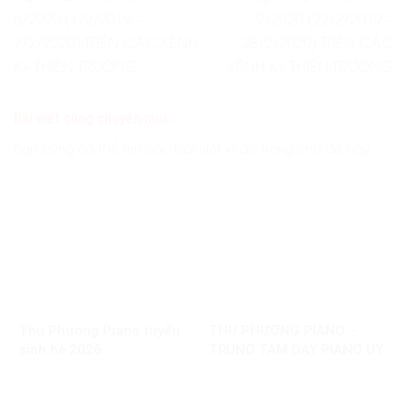
6/2020 (1/2/2019 –
9/2020 (22/2/2019 –
7/2/2020) TRÊN CÁC KÊNH
28/2/2020) TRÊN CÁC
K+ THIÊN TRƯỜNG
KÊNH K+ THIÊN TRƯỜNG
Bài viết cùng chuyên mục:
Bạn cũng có thể tìm các bài viết khác trong chủ đề này
Thu Phương Piano tuyển
THU PHƯƠNG PIANO –
sinh hè 2026
TRUNG TÂM DẠY PIANO UY
TÍN TẠI NAM ĐỊNH