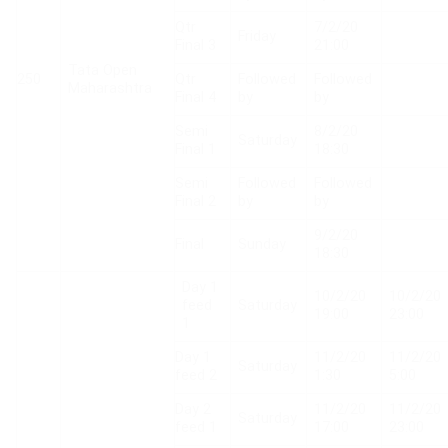
Qtr
7/2/20
Friday
Final 3
21:00
Tata Open
250
Qtr
Followed
Followed
Maharashtra
Final 4
by
by
Semi
8/2/20
Saturday
Final 1
18:30
Semi
Followed
Followed
Final 2
by
by
9/2/20
Final
Sunday
18:30
Day 1
10/2/20
10/2/20
feed
Saturday
19:00
23:00
1
Day 1
11/2/20
11/2/20
Saturday
feed 2
1:30
5:00
Day 2
11/2/20
11/2/20
Saturday
feed 1
17:00
23:00