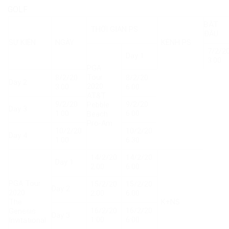
GOLF
BẮT
THỜI GIAN PS
ĐẦU
SỰ KIỆN
NGÀY
KÊNH PS
7/2/2
Day 1
3:00
PGA
Tour
8/2/20
8/2/20
Day 2
2020
3:00
6:00
AT&T
9/2/20
9/2/20
Pebble
Day 3
1:00
6:00
Beach
Pro-Am
10/2/20
10/2/20
Day 4
1:00
6:30
14/2/20
14/2/20
Day 1
2:00
6:00
PGA Tour
15/2/20
15/2/20
Day 2
2020
2:00
6:00
The
K+NS
16/2/20
16/2/20
Genesis
Day 3
1:00
6:00
Invitational