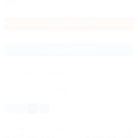
Power
Stage)
ĐĂNG KÝ LẮP ĐẶT
GIA HẠN THUÊ BAO
[contact-form-7 id="678"]
[contact-form-7 id="1934"]
LỊCH PHÁT SÓNG CÁC SỰ
LỊCH PHÁT SÓNG CÁC SỰ
KIỆN THỂ THAO TUẦN
KIỆN THỂ THAO TUẦN