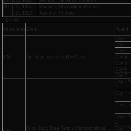
29
UEL 1920
Benfica – Shakhtar Donetsk
30
UEL 1920
Arsenal – Olympiakos Piraeus
UEL 1920
Round of 16 draw
TENNIS
Categories
Event
Round
Day 1
Day 2
Day 3
500
Rio Open presented by Claro
Day 4
Day 5
Day 6
Day 7
Day 1 
1
Day 1 
2
Day 2 
1
Day 2 
2
Dubai Duty Free Tennis Championships –
Day 3 
500