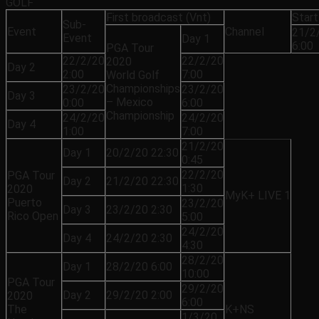
GOLF
First broadcast (Vnt)
Start
Sub-
Event
Channel
21/2
Event
Day 1
6:00
PGA Tour
22/2/20
22/2/20
2020
Day 2
2:00
7:00
World Golf
Championships
23/2/20
23/2/20
Day 3
– Mexico
0:00
6:00
Championship
24/2/20
24/2/20
Day 4
1:00
7:00
21/2/20
Day 1
20/2/20 22:30
0:45
22/2/20
PGA Tour
Day 2
21/2/20 22:30
1:30
2020
MyK+ LIVE 1
Puerto
23/2/20
Day 3
23/2/20 2:30
Rico Open
5:00
24/2/20
Day 4
24/2/20 2:30
4:30
28/2/20
Day 1
28/2/20 6:00
10:00
PGA Tour
29/2/20
Day 2
29/2/20 2:00
2020
6:00
The
K+NS
1/3/20