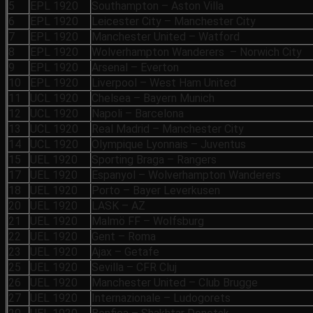
5
EPL 1920
Southampton – Aston Villa
6
EPL 1920
Leicester City – Manchester City
7
EPL 1920
Manchester United – Watford
8
EPL 1920
Wolverhampton Wanderers – Norwich City
9
EPL 1920
Arsenal – Everton
10
EPL 1920
Liverpool – West Ham United
11
UCL 1920
Chelsea – Bayern Munich
12
UCL 1920
Napoli – Barcelona
13
UCL 1920
Real Madrid – Manchester City
14
UCL 1920
Olympique Lyonnais – Juventus
15
UEL 1920
Sporting Braga – Rangers
17
UEL 1920
Espanyol – Wolverhampton Wanderers
18
UEL 1920
Porto – Bayer Leverkusen
20
UEL 1920
LASK – AZ
21
UEL 1920
Malmö FF – Wolfsburg
22
UEL 1920
Gent – Roma
23
UEL 1920
Ajax – Getafe
25
UEL 1920
Sevilla – CFR Cluj
26
UEL 1920
Manchester United – Club Brugge
27
UEL 1920
Internazionale – Ludogorets