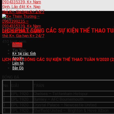
Tin Tức
LỊCH PHÁT SÓNG CÁC SỰ KIỆN THỂ THAO TU
410 lượt xem
Menu
Tin Tức
K+ tại các tỉnh
App K+
LỊCH PHÁT SÓNG CÁC SỰ KIỆN THỂ THAO TUẦN 9/2020 (2
Liên hệ
Bản Đồ
BÓNG ĐÁ
No.
GIẢI
TRẬN
1
EPL 1920
Chelsea – Tottenham Hotspur
2
EPL 1920
Burnley – AFC Bournemouth
3
EPL 1920
Crystal Palace – Newcastle United
4
EPL 1920
Sheffield United – Brighton & Hove Albion