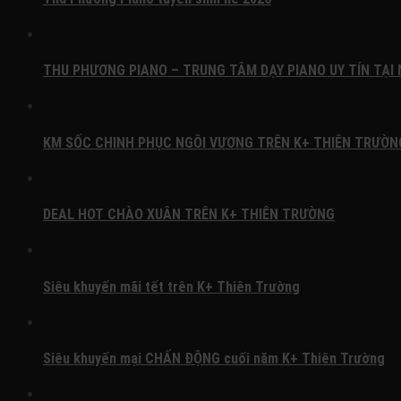
THU PHƯƠNG PIANO – TRUNG TÂM DẠY PIANO UY TÍN TẠI
KM SỐC CHINH PHỤC NGÔI VƯƠNG TRÊN K+ THIÊN TRƯỜN
DEAL HOT CHÀO XUÂN TRÊN K+ THIÊN TRƯỜNG
Siêu khuyến mãi tết trên K+ Thiên Trường
Siêu khuyến mại CHẤN ĐỘNG cuối năm K+ Thiên Trường