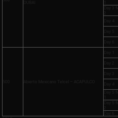
DUBAI
1
Day 3 
2
Day 4
Day 5
Day 6
Day 1
Day 2
Day 3
500
Abierto Mexicano Telcel – ACAPULCO
Day 4
Day 5 
1
Day 5 
2
Day 6