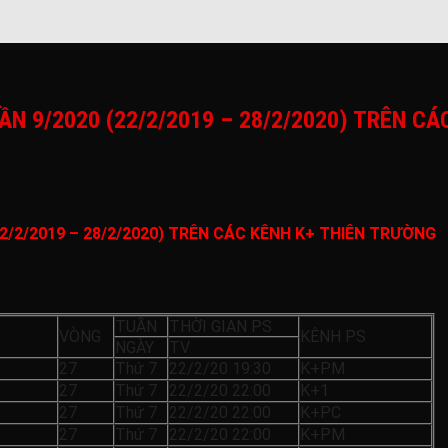
ẦN 9/2020 (22/2/2019 – 28/2/2020) TRÊN C
2/2/2019 – 28/2/2020) TRÊN CÁC KÊNH K+ THIÊN TRƯỜNG
TUẦN
THỜI GIAN PS
VÒNG
KÊNH PS
NGÀY
TV
27
Thứ 7
22/2/20 19:30
K+PM
27
Thứ 7
22/2/20 22:00
K+1
27
Thứ 7
22/2/20 22:00
K+PC
27
Thứ 7
22/2/20 22:00
K+PM