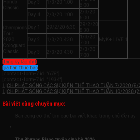
Honda
Day 3
1/3/20 1:00
6:00
Classic
2/3/20
Day 4
2/3/20 1:00
6:00
29/2/20
Day 1
29/2/20 6:30
Champions
8:30
Tour
1/3/20
2020
Day 2
1/3/20 4:30
MyK+ LIVE 1
7:00
Cologuard
2/3/20
Classic
Day 3
2/3/20 4:30
7:00
đăng ký lắp đặt
gia hạn thuê bao
[contact-form-7 id="678"]
[contact-form-7 id="1934"]
LỊCH PHÁT SÓNG CÁC SỰ KIỆN THỂ THAO TUẦN 7/2020 (8/
LỊCH PHÁT SÓNG CÁC SỰ KIỆN THỂ THAO TUẦN 10/2020 (2
Bài viết cùng chuyên mục:
Bạn cũng có thể tìm các bài viết khác trong chủ đề này
Thu Phương Piano tuyển sinh hè 2026